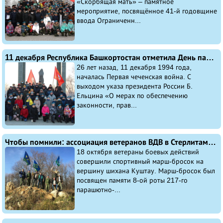
«Скорбящая мать» – памятное
мероприятие, посвящённое 41-й годовщине
ввода Ограниченн...
11 декабря Республика Башкортостан отметила День памяти погибших в вооружённом конфликте в Чечне
26 лет назад, 11 декабря 1994 года,
началась Первая чеченская война. С
выходом указа президента России Б.
Ельцина «О мерах по обеспечению
законности, прав...
Чтобы помнили: ассоциация ветеранов ВДВ в Стерлитамаке провела марш-бросок, посвященный памяти 8-ой роты 217-го парашютно-десантного полка
18 октября ветераны боевых действий
совершили спортивный марш-бросок на
вершину шихана Куштау. Марш-бросок был
посвящен памяти 8-ой роты 217-го
парашютно-...