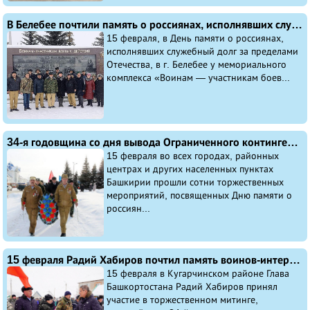
В Белебее почтили память о россиянах, исполнявших служебный долг за пределами Отечества
15 февраля, в День памяти о россиянах,
исполнявших служебный долг за пределами
Отечества, в г. Белебее у мемориального
комплекса «Воинам — участникам боев...
34-я годовщина со дня вывода Ограниченного контингента Советских войск из Афганистана. События в Башкирии, приуроченные к этой дате
15 февраля во всех городах, районных
центрах и других населенных пунктах
Башкирии прошли сотни торжественных
мероприятий, посвященных Дню памяти о
россиян...
15 февраля Радий Хабиров почтил память воинов-интернационалистов в Кугарчинском районе
15 февраля в Кугарчинском районе Глава
Башкортостана Радий Хабиров принял
участие в торжественном митинге,