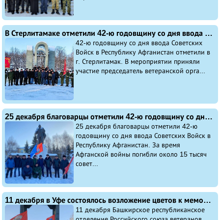
В Стерлитамаке отметили 42-ю годовщину со дня ввода Советских Войск в Республику Афганистан
42-ю годовщину со дня ввода Советских
Войск в Республику Афганистан отметили в
г. Стерлитамак. В мероприятии приняли
участие председатель ветеранской орга...
25 декабря благоварцы отметили 42-ю годовщину со дня ввода Советских Войск в Республику Афганистан
25 декабря благоварцы отметили 42-ю
годовщину со дня ввода Советских Войск в
Республику Афганистан. За время
Афганской войны погибли около 15 тысяч
совет...
11 декабря в Уфе состоялось возложение цветов к мемориалу «Скорбящая мать», посвящённое Дню Героев Отечества и Дню памяти погибших на Северном Кавказе
11 декабря Башкирское республиканское
отделение Российского союза ветеранов