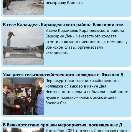
мемориалу Воинско...
В селе Караидель Караидельского района Башкирии отметили День Неизвестного Солдата
В селе Караидель Караидельского района
Башкирии День Неизвестного солдата
отметили возложением цветов к мемориалу
Воинской славы, организовали
исторически...
Учащиеся сельскохозяйственного колледжа с. Языково Благоварского района Башкирии в районном музее познакомились с экспозицией Боевой Славы земляков
Первокурсники сельскохозяйственного
колледжа с Языково в канун Дня
Неизвестного солдата побывали в районном
музее и познакомились с экспозицией
Боевой Сла...
В Башкортостане прошли мероприятия, посвященные Дню Неизвестного солдата
3 декабря 2021 г. в честь Дня неизвестного