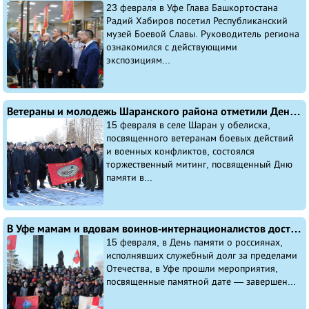
23 февраля в Уфе Глава Башкортостана
Радий Хабиров посетил Республиканский
музей Боевой Славы. Руководитель региона
ознакомился с действующими
экспозициям...
Ветераны и молодежь Шаранского района отметили День памяти воинов-интернационалистов, исполнявших служебный долг за пределами Отечества
15 февраля в селе Шаран у обелиска,
посвященного ветеранам боевых действий
и военных конфликтов, состоялся
торжественный митинг, посвященный Дню
памяти в...
В Уфе мамам и вдовам воинов-интернационалистов доставят продуктовые наборы
15 февраля, в День памяти о россиянах,
исполнявших служебный долг за пределами
Отечества, в Уфе прошли мероприятия,
посвященные памятной дате — завершен...