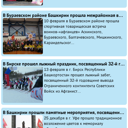
В Бураевском районе Башкирии прошла межрайонная встреча ветеранов-«афганцев», посвященная 32-й годовщине вывода Ограниченного контингента Советских Войск из Афганистана
10 февраля в Бураевском районе прошла
спортивная товарищеская встреча
воинов-«афганцев» Аскинского,
Бураевского, Балтачевского, Мишкинского,
Караидельског...
В Бирске прошел лыжный праздник, посвященный 32-й годовщине вывода Ограниченного контингента Советских Войск из Афганистана
13 февраля в г. Бирск Республики
Башкортостан прошел лыжный забег,
посвященный 32-й годовщине вывода
Ограниченного контингента Советских
Войск из Афганист...
В Башкирии прошли памятные мероприятия, посвященные 41-й годовщине ввода Ограниченного контингента Советских Войск в Афганистан
25 декабря в г. Уфе прошло традиционное
возложение цветов к мемориалу