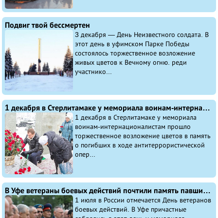
Подвиг твой бессмертен
3 декабря — День Неизвестного солдата. В
этот день в уфимском Парке Победы
состоялось торжественное возложение
живых цветов к Вечному огню. реди
участнико...
1 декабря в Стерлитамаке у мемориала воинам-интернационалистам прошло торжественное возложение цветов
1 декабря в Стерлитамаке у мемориала
воинам-интернационалистам прошло
торжественное возложение цветов в память
о погибших в ходе антитеррористической
опер...
В Уфе ветераны боевых действий почтили память павших товарищей у мемориала «Скорбящая мать»
1 июля в России отмечается День ветеранов
боевых действий. В Уфе причастные