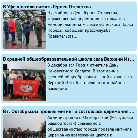
В Уфе почтили память Героев Отечества
9 декабря, в День Героев Отечества,
торжественная церемония состоялась в
мемориальном комплексе уфимского Парка
Победы, сообщает пресс-служба
Правительств...
В средней общеобразовательной школе села Верхний Изяк Благовещенского района Башкирии прошел урок мужества посвященный Дню Неизвестного Солдата
3 декабря вся Россия отметила День
Неизвестного Солдата. В этот день в
средней общеобразовательной школе села
Верхний Изяк Благовещенского района
Башкирии...
В г. Октябрьсом прошел митинг и состоялась церемония возложения цветов к мемориалу Воинской Славы, посвященные Дню неизвестного солдата и Дню Героя России
Администрация г. Октябрьский (Республика
Башкортостан) совместно с
общественностью города провела митинг и
церемонию возложения цветов к