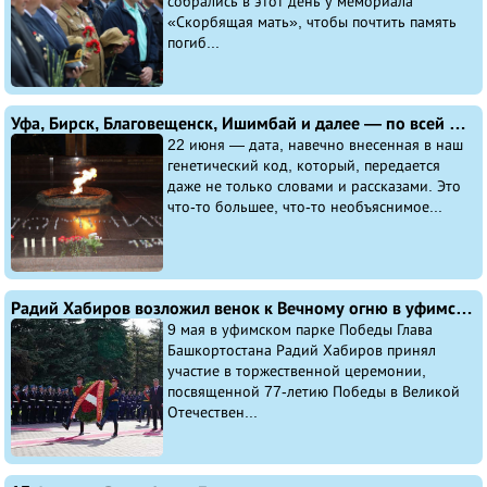
собрались в этот день у мемориала
«Скорбящая мать», чтобы почтить память
погиб...
Уфа, Бирск, Благовещенск, Ишимбай и далее — по всей Башкирии почтили память тех, кто 22 июня 1941 года первыми вступили в сражение с ненавистным врагом, всех героев и участников Великой Отечественной войны…
22 июня — дата, навечно внесенная в наш
генетический код, который, передается
даже не только словами и рассказами. Это
что-то большее, что-то необъяснимое...
Радий Хабиров возложил венок к Вечному огню в уфимском парке Победы
9 мая в уфимском парке Победы Глава
Башкортостана Радий Хабиров принял
участие в торжественной церемонии,
посвященной 77-летию Победы в Великой
Отечествен...