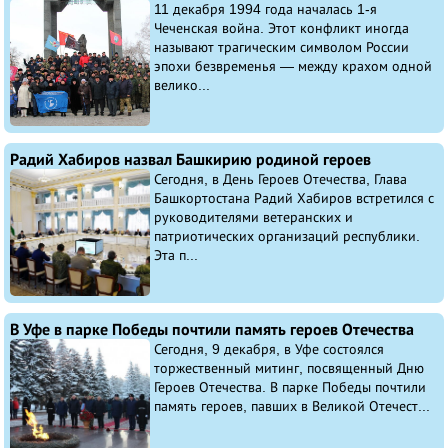
11 декабря 1994 года началась 1-я
Чеченская война. Этот конфликт иногда
называют трагическим символом России
эпохи безвременья — между крахом одной
велико...
Радий Хабиров назвал Башкирию родиной героев
Сегодня, в День Героев Отечества, Глава
Башкортостана Радий Хабиров встретился с
руководителями ветеранских и
патриотических организаций республики.
Эта п...
В Уфе в парке Победы почтили память героев Отечества
Сегодня, 9 декабря, в Уфе состоялся
торжественный митинг, посвященный Дню
Героев Отечества. В парке Победы почтили
память героев, павших в Великой Отечест...