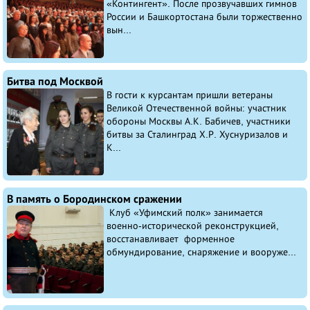
«Контингент». После прозвучавших гимнов
России и Башкортостана были торжественно
вын...
Битва под Москвой
В гости к курсантам пришли ветераны
Великой Отечественной войны: участник
обороны Москвы А.К. Бабичев, участники
битвы за Сталинград Х.Р. Хуснуризалов и
К...
В память о Бородинском сражении
Клуб «Уфимский полк» занимается
военно-исторической реконструкцией,
восстанавливает форменное
обмундирование, снаряжение и вооруже...