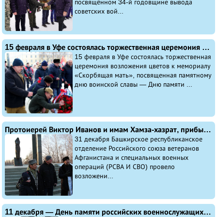
посвящённом 34-й годовщине вывода
советских вой...
15 февраля в Уфе состоялась торжественная церемония возложения цветов к мемориалу «Скорбящая мать», посвященная Дню памяти о россиянах, исполнявших служебный долг за пределами Отечества
15 февраля в Уфе состоялась торжественная
церемония возложения цветов к мемориалу
«Скорбящая мать», посвященная памятному
дню воинской славы — Дню памяти ...
Протоиерей Виктор Иванов и имам Хамза-хазрат, прибывшие из зоны СВО в отпуск на побывку, 31 декабря приняли участие в возложении цветов к уфимскому мемориалу «Скорбящая мать»
31 декабря Башкирское республиканское
отделение Российского союза ветеранов
Афганистана и специальных военных
операций (РСВА И СВО) провело
возложени...
11 декабря — День памяти российских военнослужащих, погибших в ходе контртеррористической операции на Северном Кавказе