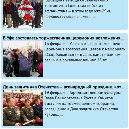
годовщина вывода Ограниченного
контингента Советских войск из
Афганистана – в этом году уже 29-я,
предшествующая знамена...
В Уфе состоялась​ торжественная церемония возложения цветов к мемориалу «Скорбящая мать»
15 февраля в Уфе состоялась торжественная
церемония возложения цветов к мемориалу
«Скорбящая мать» в дань памяти воинам,
павшим в локальных войнах 28 ле...
День защитника Отечества – всенародный праздник, который объединяет людей, делом доказывающих свою преданность России, стремление видеть её сильной и процветающей
19 февраля в Городском дворце культуры
Глава Башкортостана Рустэм Хамитов
выступил на торжественном собрании,
посвященном Дню защитника Отечества.
Руковод...