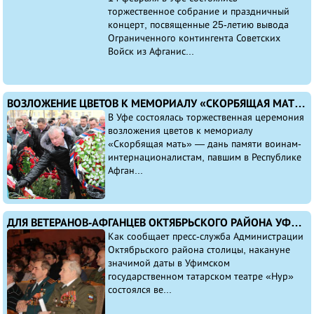
торжественное собрание и праздничный
концерт, посвященные 25-летию вывода
Ограниченного контингента Советских
Войск из Афганис...
ВОЗЛОЖЕНИЕ ЦВЕТОВ К МЕМОРИАЛУ «СКОРБЯЩАЯ МАТЬ»
В Уфе состоялась торжественная церемония
возложения цветов к мемориалу
«Скорбящая мать» — дань памяти воинам-
интернационалистам, павшим в Республике
Афган...
ДЛЯ ВЕТЕРАНОВ-АФГАНЦЕВ ОКТЯБРЬСКОГО РАЙОНА УФЫ ОРГАНИЗОВАЛИ ПРАЗДНИЧНЫЙ ВЕЧЕР «ОТЧИЗНЫ ВЕРНЫЕ СЫНЫ!»
Как сообщает пресс-служба Администрации
Октябрьского района столицы, накануне
значимой даты в Уфимском
государственном татарском театре «Нур»
состоялся ве...