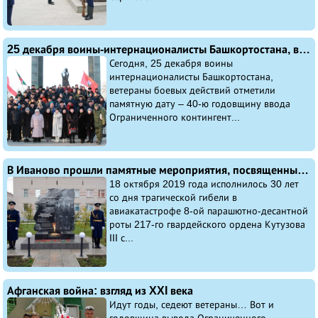
25 декабря воины-интернационалисты Башкортостана, ветераны боевых действий отметили памятную дату – 40-ю годовщину ввода Ограниченного контингента Советских Войск в Афганистан для оказания помощи афганскому народу
Сегодня, 25 декабря воины
интернационалисты Башкортостана,
ветераны боевых действий отметили
памятную дату – 40-ю годовщину ввода
Ограниченного контингент...
В Иваново прошли памятные мероприятия, посвященные трагической гибели 8-ой парашютно-десантной роты 217-го гвардейского полка ВДВ
18 октября 2019 года исполнилось 30 лет
со дня трагической гибели в
авиакатастрофе 8-ой парашютно-десантной
роты 217-го гвардейского ордена Кутузова
III с...
Афганская война: взгляд из XXI века
Идут годы, седеют ветераны… Вот и