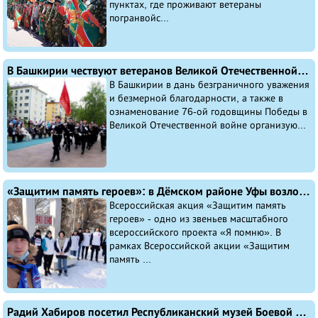
пунктах, где проживают ветераны
погранвойс...
В Башкирии чествуют ветеранов Великой Отечественной войны и проводят для них персональные парады
В Башкирии в дань безграничного уважения
и безмерной благодарности, а также в
ознаменование 76-ой годовщины Победы в
Великой Отечественной войне организую...
«Защитим память героев»: в Дёмском районе Уфы возложили цветы к мемориалам и памятникам
Всероссийская акция «Защитим память
героев» - одно из звеньев масштабного
всероссийского проекта «Я помню». В
рамках Всероссийской акции «Защитим
память ...
Радий Хабиров посетил Республиканский музей Боевой Славы