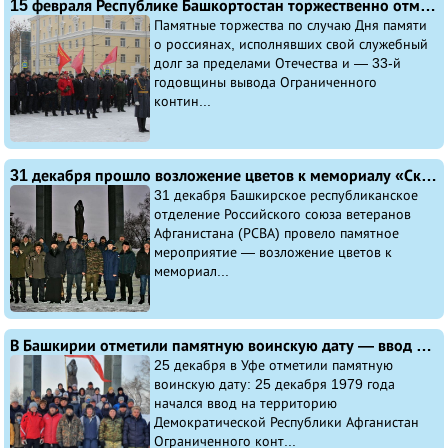
15 февраля Республике Башкортостан торжественно отметили День памяти о россиянах, исполнявших свой служебный долг за пределами Отечества и — 33-ю годовщину вывода Ограниченного контингента Советских войск из ДРА
Памятные торжества по случаю Дня памяти
о россиянах, исполнявших свой служебный
долг за пределами Отечества и — 33-й
годовщины вывода Ограниченного
контин...
31 декабря прошло возложение цветов к мемориалу «Скорбящая мать» в память об одной из крупнейших трагедий современной российской истории
31 декабря Башкирское республиканское
отделение Российского союза ветеранов
Афганистана (РСВА) провело памятное
мероприятие — возложение цветов к
мемориал...
В Башкирии отметили памятную воинскую дату — ввод на территорию Демократической Республики Афганистан ограниченного контингента Советских войск в составе 40-й общевойсковой армии
25 декабря в Уфе отметили памятную
воинскую дату: 25 декабря 1979 года
начался ввод на территорию
Демократической Республики Афганистан
Ограниченного конт...