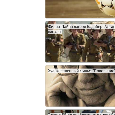
Фильм "Тайна лагеря Бадабер. Афга
капкан"
Художественный фильм "Поколение
Турнир РБ по кикбоксингу памяти Д