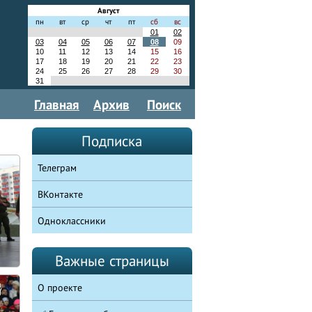
Август
пн
вт
ср
чт
пт
сб
вс
01
02
03
04
05
06
07
08
09
10
11
12
13
14
15
16
17
18
19
20
21
22
23
24
25
26
27
28
29
30
31
Главная
Архив
Поиск
Подписка
Телеграм
ВКонтакте
Одноклассники
Важные страницы
О проекте
у