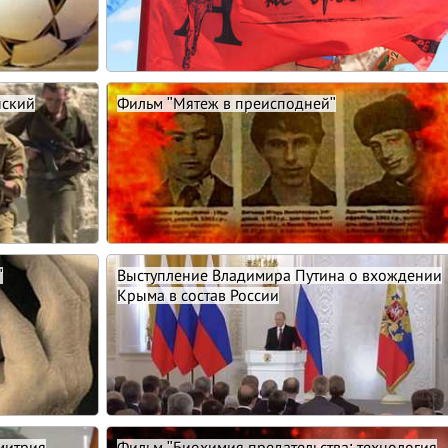
нский
Фильм "Мятеж в преисподней"
"
Выступление Владимира Путина о вхождении
Крыма в состав России
митрия
Фильм "Биохимия предательства: технология