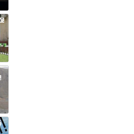
".
.
"