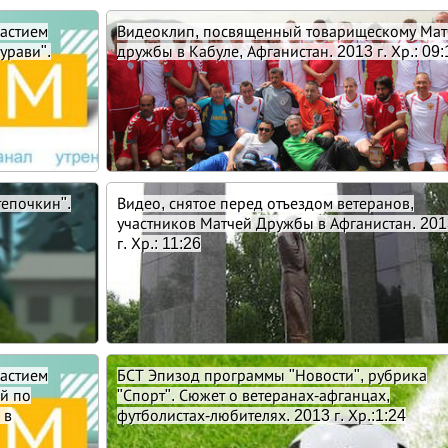
частием
Видеоклип, посвященный товарищескому Мат
урави".
дружбы в Кабуле, Афганистан. 2013 г. Хр.: 09:
епочкин".
Видео, снятое перед отъездом ветеранов,
участников Матчей Дружбы в Афганистан. 20
г. Хр.: 11:26
частием
БСТ Эпизод программы "Новости", рубрика
й по
"Спорт". Сюжет о ветеранах-афганцах,
 в
футболистах-любителях. 2013 г. Хр.:1:24