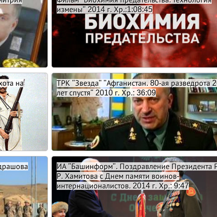
измены" 2014 г. Хр.:1:08:45
хота на
ТРК "Звезда" "Афганистан. 80-ая разведрота 
лет спустя" 2010 г. Хр.: 36:09
драшова
ИА "Башинформ". Поздравление Президента 
Р. Хамитова с Днем памяти воинов-
интернационалистов. 2014 г. Хр.: 9:47