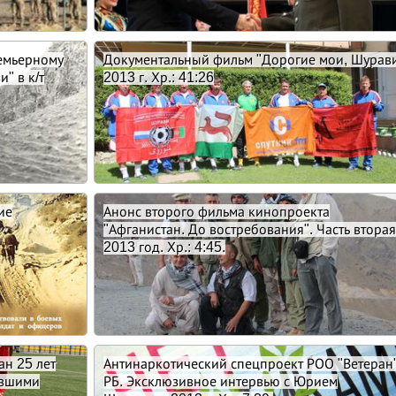
емьерному
Документальный фильм "Дорогие мои, Шурави
" в к/т
2013 г. Хр.: 41:26
ие
Анонс второго фильма кинопроекта
"Афганистан. До востребования". Часть вторая
2013 год. Хр.: 4:45.
ан 25 лет
Антинаркотический спецпроект РОО "Ветеран
бывшими
РБ. Эксклюзивное интервью с Юрием