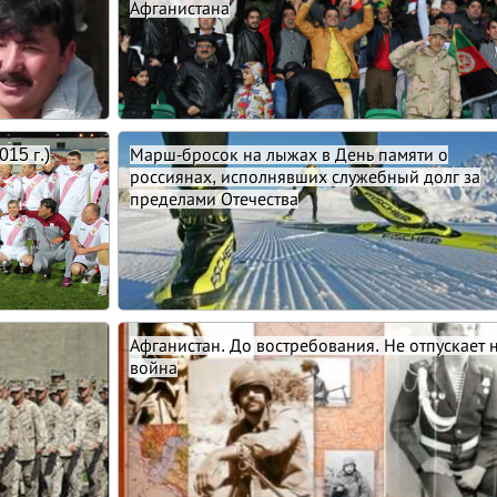
Афганистана
015 г.)
Марш-бросок на лыжах в День памяти о
россиянах, исполнявших служебный долг за
пределами Отечества
Афганистан. До востребования. Не отпускает 
война