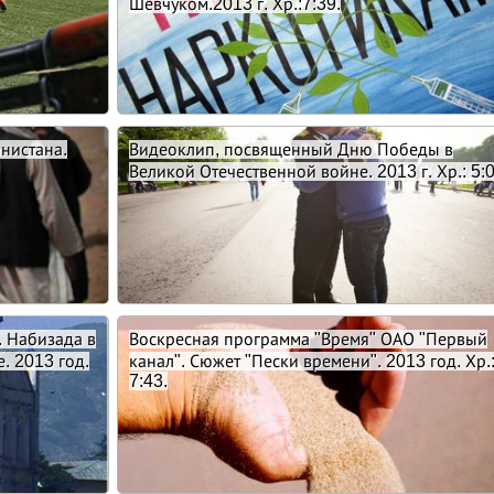
Шевчуком.2013 г. Хр.:7:39.
нистана.
Видеоклип, посвященный Дню Победы в
Великой Отечественной войне. 2013 г. Хр.: 5:0
. Набизада в
Воскресная программа "Время" ОАО "Первый
. 2013 год.
канал". Сюжет "Пески времени". 2013 год. Хр.
7:43.