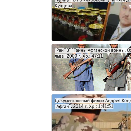
Купцова
"РенТВ" "Тайны Афганской войны. О
льва" 2009 г. Хр.: 47:11
Документальный фильм Андрея Кон
"Афган". 2014 г. Хр.: 1:41:51