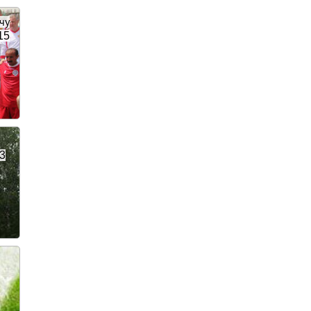
чу
15
13