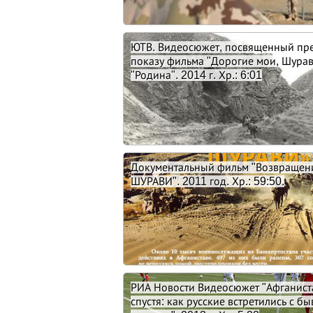
ЮТВ. Видеосюжет, посвященный пр
показу фильма "Дорогие мои, Шурави
"Родина". 2014 г. Хр.: 6:01
Документальный фильм "Возвращен
ШУРАВИ". 2011 год. Хр.: 59:50.
РИА Новости Видеосюжет "Афганист
спустя: как русские встретились с 