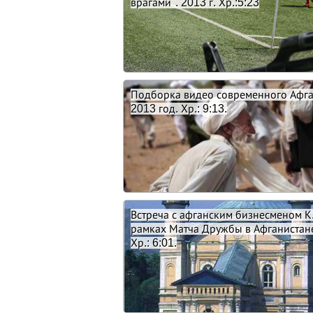
врагами". 2013 г. Хр.:5:23
Подборка видео современного Афга
2013 год. Хр.: 9:13.
Встреча с афганским бизнесменом К
рамках Матча Дружбы в Афганистане
Хр.: 6:01.