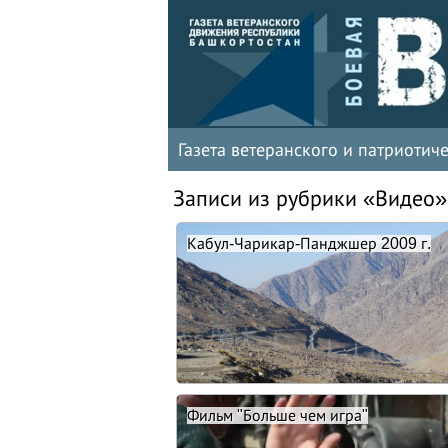
Газета ветеранского и патриоти
Записи из рубрики «Видео»
Кабул-Чарикар-Панджшер 2009 г.
Фильм "Больше чем игра"