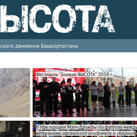
ческого движения Башкортостана
Фестиваль "Боевая ВЫСОТА" 2016 г.
В Уфе прошел Матч Дружбы по футболу межд
ветеранами афганского конфликта и сборной