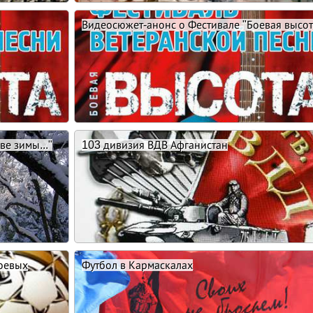
Видеосюжет-анонс о Фестивале "Боевая высот
е зимы..."
103 дивизия ВДВ Афганистан
боевых
Футбол в Кармаскалах