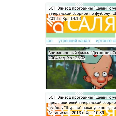
БСТ. Эпизод программы "Салям" с у
ветеранской сборной по футболу "Ш
2013 г. Хр.: 14:18
Анимационный фильм "Десантник Ст
2004 год. Хр.: 26:03
БСТ. Эпизод программы "Салям" с у
представителей ветеранской сборно
футболу "Шурави" накануне поездки
Афганистан. 2013 г. Хр.: 10:39