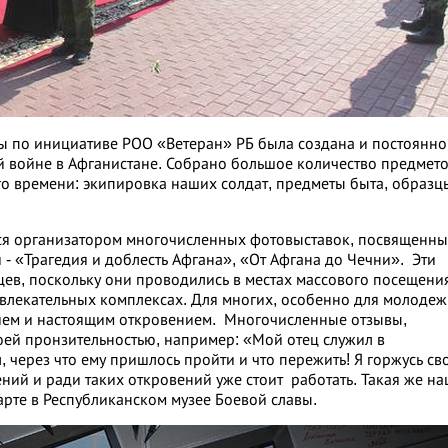
ы по инициативе РОО «Ветеран» РБ была создана и постоянно
 войне в Афганистане. Собрано большое количество предмет
го времени: экипировка наших солдат, предметы быта, образц
тся организатором многочисленных фотовыставок, посвященны
- «Трагедия и доблесть Афгана», «От Афгана до Чечни». Эти
цев, поскольку они проводились в местах массового посещени
азвлекательных комплексах. Для многих, особенно для молодеж
тием и настоящим откровением. Многочисленные отзывы,
оей пронзительностью, например: «Мой отец служил в
л, через что ему пришлось пройти и что пережить! Я горжусь св
ений и ради таких откровений уже стоит работать. Такая же н
арте в Республиканском музее Боевой славы.