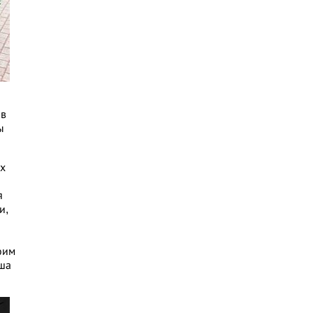
ов
ы
х
я
и,
оим
аша