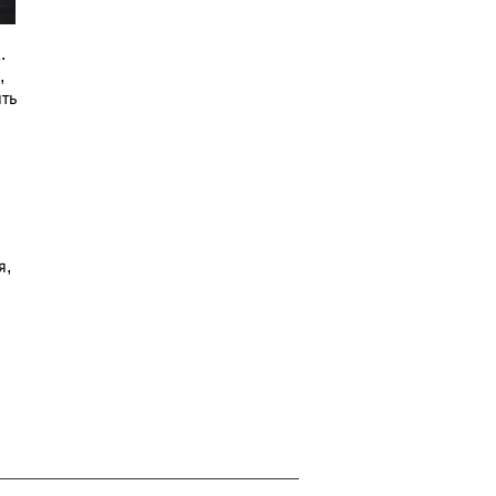
.
,
ть
я,