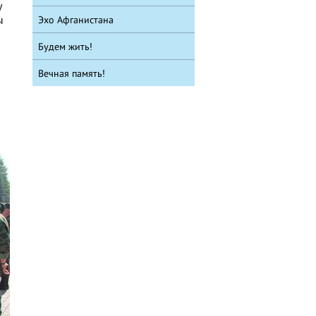
у
ы
Эхо Афганистана
Будем жить!
Вечная память!