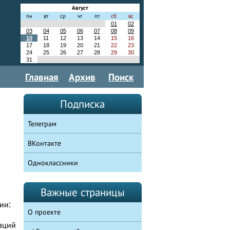
Август
пн
вт
ср
чт
пт
сб
вс
01
02
03
04
05
06
07
08
09
10
11
12
13
14
15
16
17
18
19
20
21
22
23
24
25
26
27
28
29
30
31
Главная
Архив
Поиск
Подписка
Телеграм
ВКонтакте
Одноклассники
Важные страницы
ии:
О проекте
аций