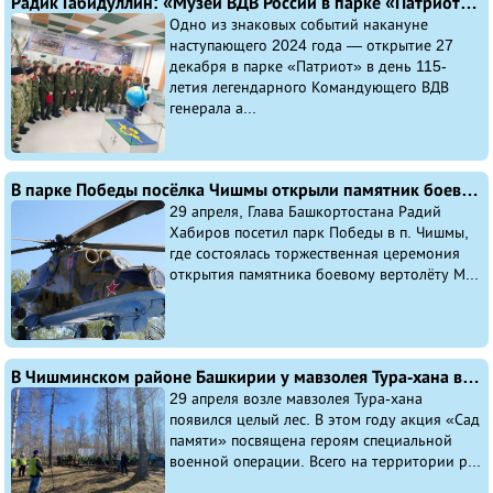
Радик Габидуллин: «Музей ВДВ России в парке «Патриот» — новое место притяжения!»
Одно из знаковых событий накануне
наступающего 2024 года — открытие 27
декабря в парке «Патриот» в день 115-
летия легендарного Командующего ВДВ
генерала а...
В парке Победы посёлка Чишмы открыли памятник боевому вертолёту Ми-24
29 апреля, Глава Башкортостана Радий
Хабиров посетил парк Победы в п. Чишмы,
где состоялась торжественная церемония
открытия памятника боевому вертолёту М...
В Чишминском районе Башкирии у мавзолея Тура-хана высадили 1100 берез в память о погибших в годы Великой Отечественной войны
29 апреля возле мавзолея Тура-хана
появился целый лес. В этом году акция «Сад
памяти» посвящена героям специальной
военной операции. Всего на территории р...