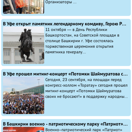
Организаторы ...
В Уфе открыт памятник легендарному комдиву, Герою России Минигали Шаймуратову
11 октября — в День Республики
Башкортостан, на Советской площади в
столице Башкирии г. Уфе состоялась
торжественная церемония открытия
памятника генералу...
В Уфе прошел митинг-концерт «Потомки Шаймуратова своих не бросают!» в поддержку решения ДНР, ЛНР, Херсонской и Запорожской областей о вхождении в состав России
Сегодня, 23 сентября, на площади перед
конгресс-холлом «Торатау» сегодня прошел
митинг-концерт «Потомки Шаймуратова
своих не бросают!» в поддержку народны...
В Башкирии военно - патриотическому парку «Патриот» присвоят имя Героя России Максима Серафимова
Военно–патриотический парк «Патриот»