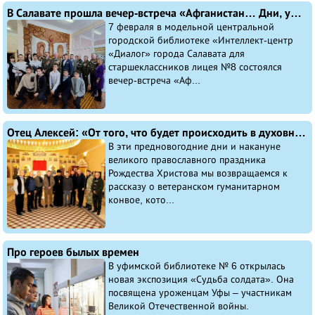
В Салавате прошла вечер-встреча «Афганистан… Дни, ушедшие в вечность»
7 февраля в модельной центральной
городской библиотеке «Интеллект-центр
«Диалог» города Салавата для
старшеклассников лицея №8 состоялся
вечер-встреча «Аф...
Отец Алексей: «От того, что будет происходить в духовной жизни каждого из нас, зависит то, в каком мире будут жить наши дети». Часть пятая
В эти предновогодние дни и накануне
великого православного праздника
Рождества Христова мы возвращаемся к
рассказу о ветеранском гуманитарном
конвое, кото...
Про героев былых времен
В уфимской библиотеке № 6 открылась
новая экспозиция «Судьба солдата». Она
посвящена уроженцам Уфы – участникам
Великой Отечественной войны.