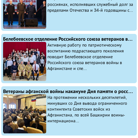
россиянах, исполнявших служебный долг за
пределами Отечества и 34-й годовщины с...
Белебеевское отделение Российского союза ветеранов войны в Афганистане и специальных военных операций проводит активную работу по патриотическому воспитанию подрастающего поколения
Активную работу по патриотическому
воспитанию подрастающего поколения
поводит Белебеевское отделение
Российского союза ветеранов войны в
Афганистане и спе...
Ветераны афганской войны накануне Дня памяти о россиянах, исполнявших служебный долг за пределами Отечества встречаются с молодежью
На протяжении нескольких десятилетий,
минувших со Дня вывода ограниченного
контингента Советских войск из
Афганистана, по всей Башкирии воины-
интернациона...