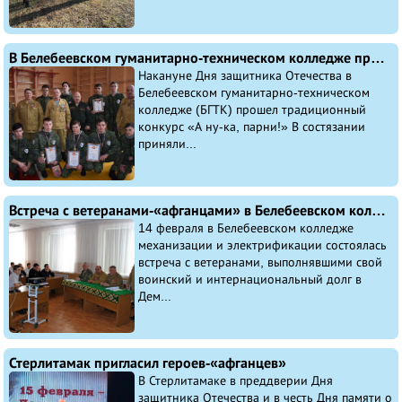
В Белебеевском гуманитарно-техническом колледже прошел конкурс «А ну-ка, парни!», посвященный Дню защитника Отечества
Накануне Дня защитника Отечества в
Белебеевском гуманитарно-техническом
колледже (БГТК) прошел традиционный
конкурс «А ну-ка, парни!» В состязании
приняли...
Встреча с ветеранами-«афганцами» в Белебеевском колледже механизации и электрификации
14 февраля в Белебеевском колледже
механизации и электрификации состоялась
встреча с ветеранами, выполнявшими свой
воинский и интернациональный долг в
Дем...
Стерлитамак пригласил героев-«афганцев»
В Стерлитамаке в преддверии Дня
защитника Отечества и в честь Дня памяти о