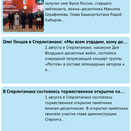
получит имя Героя России, старшего
лейтенанта, воина–десантника Максима
Серафимова. Глава Башкортостана Радий
Хабиров...
Олег Гонцов в Стерлитамаке: «Мы всем отдадим, кому должны! И закончится война — очередной победой!»
1 августа в Стерлитамаке, накануне Дня
Воздушно-десантных войск, состоялся
очередной потрясающий концерт группы
«Ростов» в составе легендарных авторов и
и...
В Стерлитамаке состоялось торжественное открытие памятника воинам-десантникам
1 августа в Стерлитамаке состоялось
торжественное открытие памятника
воинам-десантникам. В открытии памятника
приняли участие глава администрации
Стерлита...