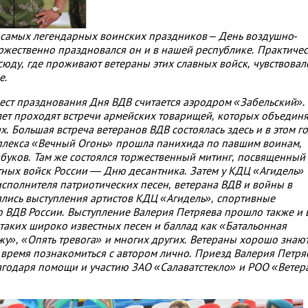
из самых легендарных воинских праздников – День воздушно-
ржественно праздновался он и в нашей республике. Практиче
сюду, где проживают ветераны этих славных войск, чувствовал
е.
ест празднования Дня ВДВ считается аэродром «Забельский».
ет проходят встречи армейских товарищей, которых объединя
х. Большая встреча ветеранов ВДВ состоялась здесь и в этом го
плекса «Вечный Огонь» прошла панихида по павшим воинам,
уков. Там же состоялся торжественный митинг, посвященный
ных войск России — Дню десантника. Затем у КДЦ «Агидель»
исполнителя патриотических песен, ветерана ВДВ и войны в
ялись выступления артистов КДЦ «Агидель», спортивные
 ВДВ России. Выступление Валерия Петряева прошло также и 
 таких широко известных песен и баллад как «Батальонная
жу», «Опять тревога» и многих других. Ветераны хорошо знают
о время познакомиться с автором лично. Приезд Валерия Петря
агодаря помощи и участию ЗАО «Салаватстекло» и РОО «Ветер