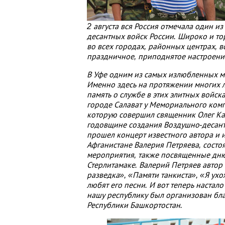
2 августа вся Россия отмечала один 
десантных войск России. Широко и то
во всех городах, районных центрах, в
праздничное, приподнятое настроени
В Уфе одним из самых излюбленных м
Именно здесь на протяжении многих л
память о службе в этих элитных войска
городе Салават у Мемориального ком
которую совершил священник Олег Каб
годовщине создания Воздушно-десант
прошел концерт известного автора и 
Афганистане Валерия Петряева, состо
мероприятия, также посвященные дню
Стерлитамаке. Валерий Петряев автор
разведка», «Памяти танкиста», «Я ухо
любят его песни. И вот теперь настал
нашу республику был организован бл
Республики Башкортостан.