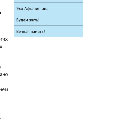
Эхо Афганистана
,
Будем жить!
Вечная память!
огих
х
а
вано
днем
1