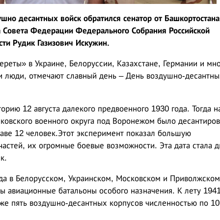
шно десантных войск обратился сенатор от Башкортостана
а Совета Федерации Федерального Собрания Российской
ти Рудик Газизович Искужин.
ереты» в Украине, Белоруссии, Казахстане, Германии и мн
ши люди, отмечают славный день – День воздушно-десантны
орию 12 августа далекого предвоенного 1930 года. Тогда н
ковского военного округа под Воронежом было десантиро
аве 12 человек.Этот эксперимент показал большую
астей, их огромные боевые возможности. Эта дата стала 
к.
ода в Белорусском, Украинском, Московском и Приволжском
 авиационные батальоны особого назначения. К лету 194
 уже пять воздушно-десантных корпусов численностью по 10