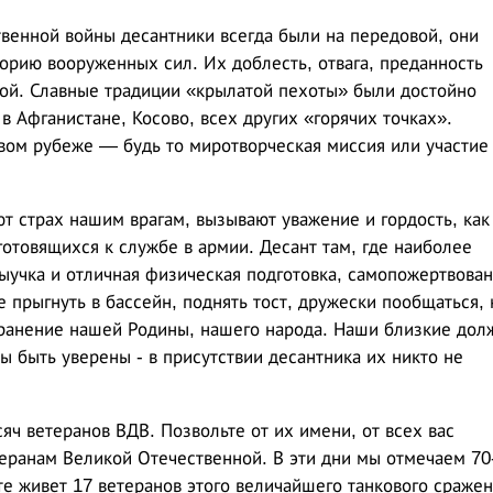
венной войны десантники всегда были на передовой, они
торию вооруженных сил. Их доблесть, отвага, преданность
ой. Славные традиции «крылатой пехоты» были достойно
 Афганистане, Косово, всех других «горячих точках».
вом рубеже — будь то миротворческая миссия или участие
т страх нашим врагам, вызывают уважение и гордость, как
готовящихся к службе в армии. Десант там, где наиболее
выучка и отличная физическая подготовка, самопожертвован
е прыгнуть в бассейн, поднять тост, дружески пообщаться, 
хранение нашей Родины, нашего народа. Наши близкие дол
ы быть уверены - в присутствии десантника их никто не
яч ветеранов ВДВ. Позвольте от их имени, от всех вас
еранам Великой Отечественной. В эти дни мы отмечаем 70
е живет 17 ветеранов этого величайшего танкового сражен