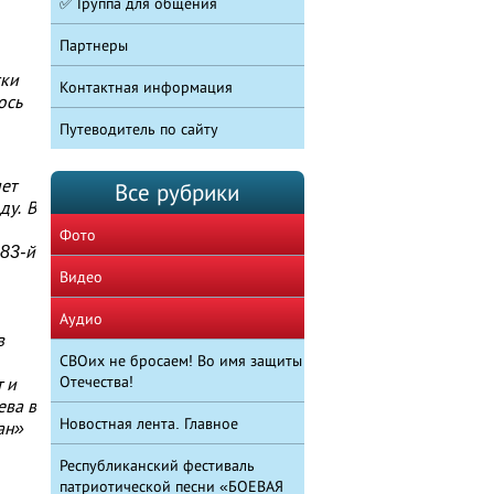
✅ Группа для общения
Партнеры
ски
Контактная информация
ось
Путеводитель по сайту
ет
Все рубрики
ду. В
Фото
 83-й
Видео
Аудио
в
СВОих не бросаем! Во имя защиты
Отечества!
 и
ева в
Новостная лента. Главное
ан»
Республиканский фестиваль
патриотической песни «БОЕВАЯ