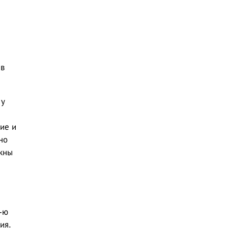
 в
 у
ие и
но
жны
-ю
ия.