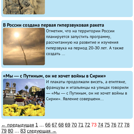
В России создана первая гиперзвуковая ракета
Отметим, что на территории России
планируется запустить программу,
рассчитанную на развитие и изучения
гиперзвука на период 20-30 лет. А также
создать ...
«Мы — с Путиным, он не хочет войны в Сирии»
И плакаты продолжали висеть, а египтяне,
французы и итальянцы на улицах говорили
— «Мы — с Путиным, он не хочет войны в
Сирии». Явление совершенн...
← предыдущая
1
…
66
67
68
69
70
71
72
73
74
75
76
77
78
79
80
…
83
следующая →