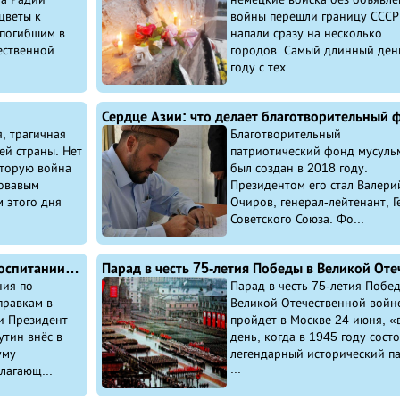
цветы к
войны перешли границу СССР
погибшим в
напали сразу на несколько
ественной
городов. Самый длинный ден
.
году с тех ...
, трагичная
Благотворительный
ей страны. Нет
патриотический фонд мусуль
оторую война
был создан в 2018 году.
ровавым
Президентом его стал Валери
 этого дня
Очиров, генерал-лейтенант, Г
Советского Союза. Фо...
Владимир Путин о патриотическом воспитании детей и уважении к «героям Отечества». По требованию Президента это будут изучать в школе!
ния по
Парад в честь 75-летия Побе
правкам в
Великой Отечественной войн
и Президент
пройдет в Москве 24 июня, «
тин внёс в
день, когда в 1945 году сост
уму
легендарный исторический п
...
лагающ...