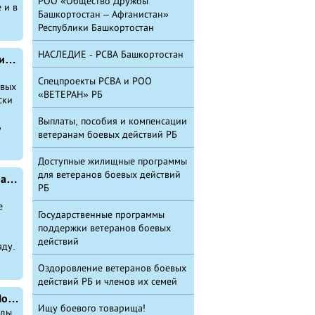
РОО «Общество Дружбы
 и в
Башкортостан – Афганистан»
Республики Башкортостан
НАСЛЕДИЕ - РСВА Башкортостан
Башкирские ветераны боевых действий отметили 75-летие Великой Победы чествованием ветеранов Великой Отечественной войны и возложением цветов к памятникам героям
Спецпроекты РСВА и РОО
евых
«ВЕТЕРАН» РБ
ски
Выплаты, пособия и компенсации
ь
ветеранам боевых действий РБ
Доступные жилищные программы
для ветеранов боевых действий
Владимир Путин поздравил ветеранов, всех граждан России с Днём Победы
РБ
е
Государственные программы
поддержки ветеранов боевых
действий
аду.
Оздоровление ветеранов боевых
действий РБ и членов их семей
Радий Хабиров поздравил ветеранов с Днем Победы и возложил цветы к Вечному огню в уфимском парке Победы
Ищу боевого товарища!
еды