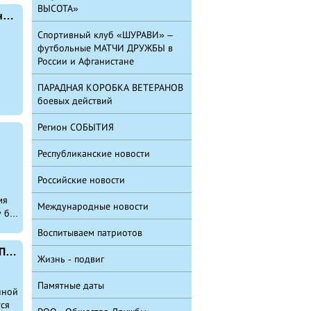
ВЫСОТА»
Скончался председатель Татышлинского районного отделения БРО Российского союза ветеранов Афганистана (РСВА) Габсаликов Заки Кадимович
Спортивный клуб «ШУРАВИ» –
футбольные МАТЧИ ДРУЖБЫ в
России и Афганистане
ПАРАДНАЯ КОРОБКА ВЕТЕРАНОВ
боевых действий
Регион СОБЫТИЯ
р
Республиканские новости
Российские новости
мя
Международные новости
б...
Воспитываем патриотов
Афганцы вместе с Россией отметили 75-летие Победы
Жизнь - подвиг
Памятные даты
нной
ся