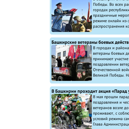
Победы. Во всех ра
городах республик
праздничные мероп
режиме онлайн из-з
распространения ко
В городах и района
ветераны боевых д
принимают участие
поздравлении вете
Отечественной вой
Великой Победы. На
8 мая прошли пара
поздравления и че
ветеранов возле до
проживают, с собл
условий режима са
Глава Администраци