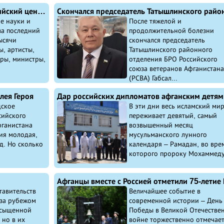
Афганские академики посетили Российский центр науки и культуры в Кабуле
е науки и
После тяжелой и
за последний
продолжительной болезни
ысячи
скончался председатель
ы, артисты,
Татышлинского районного
ры, министры,
отделения БРО Российского
союза ветеранов Афганистана
(РСВА) Габсал...
лея Героя
Дар российских дипломатов афганским детям
дское
В эти дни весь исламский ми
сийского
переживает девятый, самый
фганистана
возвышенный месяц
ия молодая,
мусульманского лунного
д. Но сколько
календаря – Рамадан, во вре
которого пророку Мохаммеду 
тавительств
Величайшее событие в
 за рубежом
современной истории – День
асыщенной
Победы в Великой Отечестве
 но в их
войне торжественно отмечает