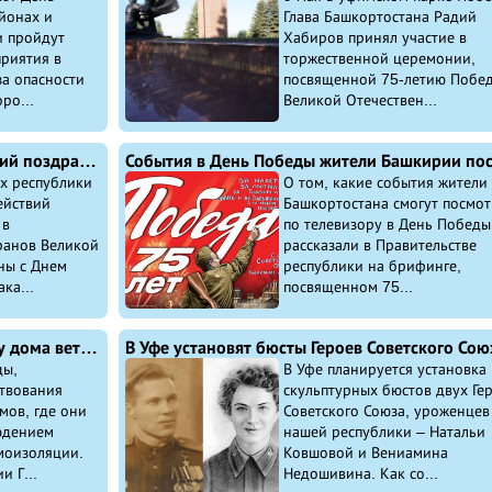
йонах и
Глава Башкортостана Радий
и пройдут
Хабиров принял участие в
риятия в
торжественной церемонии,
а опасности
посвященной 75-летию Побед
ро...
Великой Отечествен...
Башкирские ветераны боевых действий поздравляют ветеранов Великой Отечественной войны с Днем Великой Победы
х республики
О том, какие события жители
ействий
Башкортостана смогут посмот
 в
по телевизору в День Победы
ранов Великой
рассказали в Правительстве
ны с Днем
республики на брифинге,
ка...
посвященном 75...
В Башкирии проходит акция «Парад у дома ветерана» – подобные акции планируется провести для каждого ветерана республики
ды,
В Уфе планируется установка
ствования
скульптурных бюстов двух Ге
мов, где они
Советского Союза, уроженцев
юдением
нашей республики – Натальи
моизоляции.
Ковшовой и Вениамина
и Г...
Недошивина. Как со...