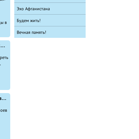
Эхо Афганистана
Будем жить!
ы в
Вечная память!
События в День Победы жители Башкирии посмотрели по телевизору и в соцсетях
реть
,
В Уфе установят бюсты Героев Советского Союза Натальи Ковшовой и Вениамина Недошивина
роев