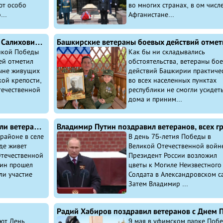
ют особо
во многих странах, в ом числе
..
Афганистане...
Защитник Брестской крепости Ришат Салихович Исмагилов отметил 100-летие
ликой Победы
Как бы ни складывались
ей отметил
обстоятельства, ветераны бо
ыне живущих
действий Башкирии практиче
ой крепости,
во всех населенных пунктах
течественной
республики не смогли усидет
дома и приним...
Ветераны боевых действий поздравили ветерана Великой Отечественной войны
районе в селе
В день 75-летия Победы в
де живет
Великой Отечественной войн
Отечественной
Президент России возложил
ин прошел
цветы к Могиле Неизвестного
ли участие
Солдата в Александровском с
Затем Владимир ...
ют День
9 мая в уфимском парке Поб