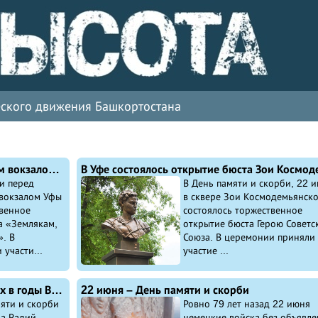
ческого движения Башкортостана
На площади перед железнодорожным вокзалом Уфа состоялось открытие памятника «Землякам, ушедшим на фронт»​
и перед
В День памяти и скорби, 22 и
вокзалом Уфы
в сквере Зои Космодемьянск
твенное
состоялось торжественное
а «Землякам,
открытие бюста Герою Советс
. В
Союза. В церемонии приняли
участи...
участие ...
Радий Хабиров почтил память павших в годы Великой Отечественной войны
22 июня – День памяти и скорби
яти и скорби
Ровно 79 лет назад 22 июня
на Радий
немецкие войска без объявле