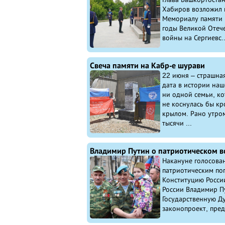
Хабиров возложил 
Мемориалу памяти 
годы Великой Отеч
войны на Сергиевс..
Свеча памяти на Кабр-е шурави
22 июня – страшная
дата в истории наш
ни одной семьи, к
не коснулась бы к
крылом. Рано утром
тысячи ...
Накануне голосова
патриотическим по
Конституцию Росси
России Владимир Пу
Государственную Д
законопроект, пред