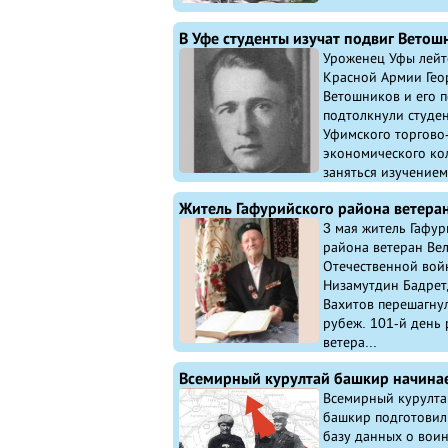
Уроженец Уфы лейт
Красной Армии Гео
Ветошников и его п
подтолкнули студе
Уфимского торгово
экономического ко
заняться изучением 
3 мая житель Гафур
района ветеран Ве
Отечественной вой
Низамутдин Бадре
Вахитов перешагну
рубеж. 101-й день
ветера...
Всемирный курултай
башкир подготовил
базу данных о вои