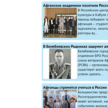
В Российском центр
культуры в Кабуле 
период побывали т
афганцев – студент
журналисты, сенато
ректоры ву...
В Белебеевских Родниках зашумит ал
Белебеевское горо
отделение БРО Рос
союза ветеранов А
(РСВА) – организац
существует всего го
успели сделать...
Афганцы стремятся учиться в России
Большинство предс
Россотрудничества
живет активной, н
событиями жизнью,