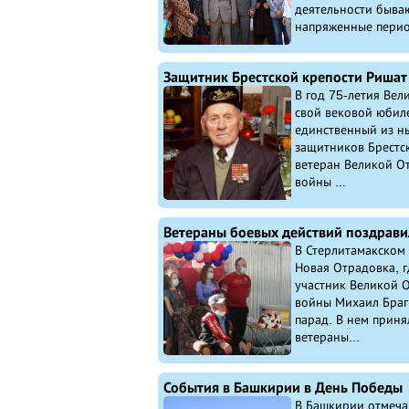
деятельности быва
напряженные перио.
В год 75-летия Ве
свой вековой юбил
единственный из н
защитников Брестск
ветеран Великой О
войны ...
В Стерлитамакском 
Новая Отрадовка, г
участник Великой 
войны Михаил Браг
парад. В нем приня
ветераны...
События в Башкирии в День Победы
В Башкирии отмеча