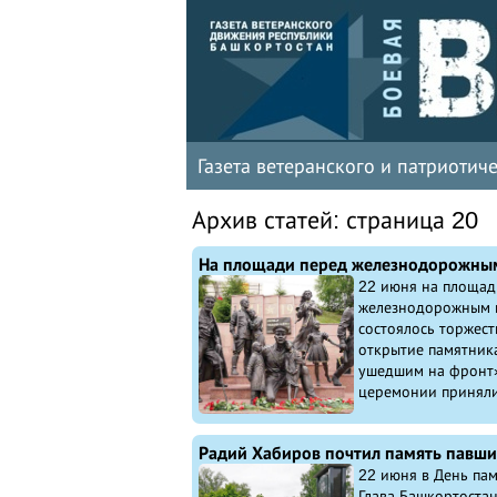
Газета ветеранского и патриоти
Архив статей: страница 20
22 июня на площад
железнодорожным 
состоялось торжес
открытие памятник
ушедшим на фронт»
церемонии приняли 
22 июня в День пам
Глава Башкортоста