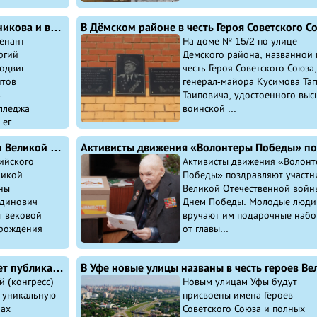
В Уфе студенты изучат подвиг Ветошникова и выступят с инициативой увековечить его имя
енант
На доме № 15/2 по улице
ргий
Демского района, названной 
одвиг
честь Героя Советского Союза,
нтов
генерал-майора Кусимова Таг
-
Таиповича, удостоенного выс
лледжа
воинской ...
ег...
Житель Гафурийского района ветеран Великой Отечественной войны Низамутдин Бадретдинович Вахитов отметил 101-й день рождения
ийского
Активисты движения «Волонт
ликой
Победы» поздравляют участн
ны
Великой Отечественной войн
тдинович
Днем Победы. Молодые люди
л вековой
вручают им подарочные наб
 рождения
от главы...
Всемирный курултай башкир начинает публикацию имен шаймуратовцев
 (конгресс)
Новым улицам Уфы будут
 уникальную
присвоены имена Героев
нах
Советского Союза и полных