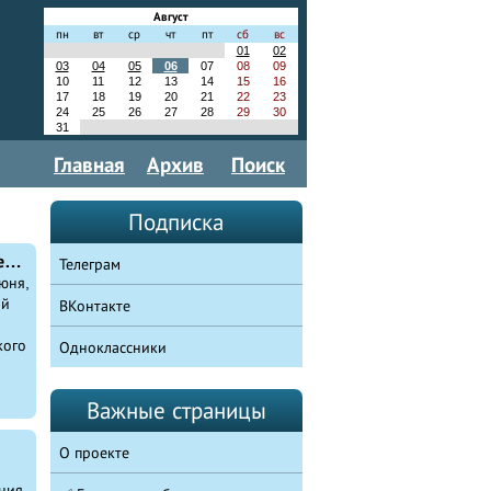
Август
пн
вт
ср
чт
пт
сб
вс
01
02
03
04
05
06
07
08
09
10
11
12
13
14
15
16
17
18
19
20
21
22
23
24
25
26
27
28
29
30
31
Главная
Архив
Поиск
Подписка
В Уфе состоялось открытие бюста Зои Космодемьянской
Телеграм
юня,
ой
ВКонтакте
кого
Одноклассники
Важные страницы
О проекте
ния