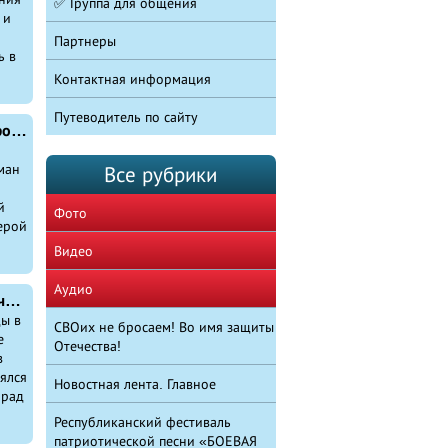
✅ Группа для общения
 и
Партнеры
ь в
Контактная информация
Путеводитель по сайту
Сердце Азии: что делает благотворительный фонд из Татарстана в Афганистане
ман
Все рубрики
й
Фото
ерой
Видео
Аудио
Парад в честь 75-летия Победы в Великой Отечественной войне пройдет в Москве 24 июня
ды в
СВОих не бросаем! Во имя защиты
е
Отечества!
в
оялся
Новостная лента. Главное
арад
Республиканский фестиваль
патриотической песни «БОЕВАЯ