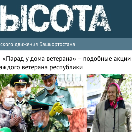
ческого движения Башкортостана
 «Парад у дома ветерана» – подобные акции
каждого ветерана республики