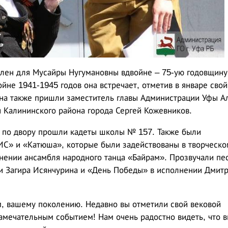
елен для Мусайры Нугумановны вдвойне – 75-ую годовщину
йне 1941-1945 годов она встречает, отметив в январе свой
ана также пришли заместитель главы Администрации Уфы А
 Калининского района города Сергей Кожевников.
по двору прошли кадеты школы № 157. Также были
ИС» и «Катюша», которые были задействованы в творческо
нении ансамбля народного танца «Байрам». Прозвучали пе
и Загира Исянчурина и «День Победы» в исполнении Дмит
, вашему поколению. Недавно вы отметили свой вековой
амечательным событием! Нам очень радостно видеть, что 