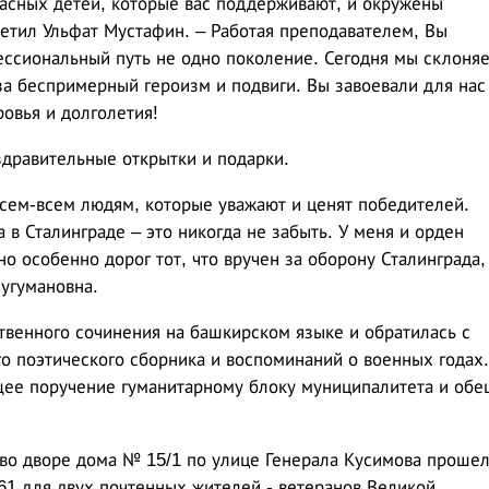
асных детей, которые вас поддерживают, и окружены
метил Ульфат Мустафин. – Работая преподавателем, Вы
ессиональный путь не одно поколение. Сегодня мы склоня
а беспримерный героизм и подвиги. Вы завоевали для нас
овья и долголетия!
здравительные открытки и подарки.
всем-всем людям, которые уважают и ценят победителей.
в Сталинграде – это никогда не забыть. У меня и орден
но особенно дорог тот, что вручен за оборону Сталинграда,
Нугумановна.
твенного сочинения на башкирском языке и обратилась с
го поэтического сборника и воспоминаний о военных годах.
щее поручение гуманитарному блоку муниципалитета и обе
во дворе дома № 15/1 по улице Генерала Кусимова проше
61 для двух почтенных жителей - ветеранов Великой