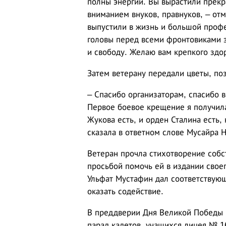
полны энергии. Вы вырастили прекр
вниманием внуков, правнуков, – от
выпустили в жизнь и большой проф
головы перед всеми фронтовиками з
и свободу. Желаю вам крепкого здор
Затем ветерану передали цветы, по
– Спасибо организаторам, спасибо 
Первое боевое крещение я получила 
Жукова есть, и орден Сталина есть, 
сказала в ответном слове Мусайра 
Ветеран прочла стихотворение собс
просьбой помочь ей в издании свое
Ульфат Мустафин дал соответствую
оказать содействие.
В преддверии Дня Великой Победы 
парад кадетов, учащихся лицея № 1