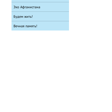
Эхо Афганистана
Будем жить!
Вечная память!