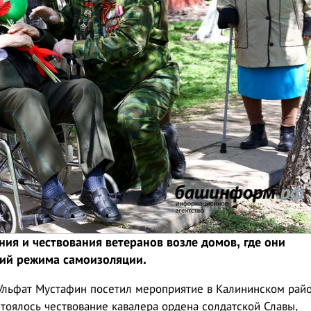
ия и чествования ветеранов возле домов, где они
ий режима самоизоляции.
Ульфат Мустафин посетил мероприятие в Калининском райо
стоялось чествование кавалера ордена солдатской Славы,