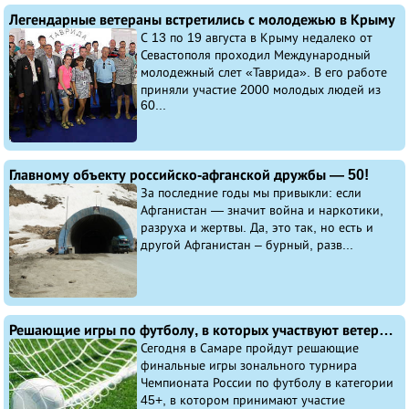
Легендарные ветераны встретились с молодежью в Крыму
С 13 по 19 августа в Крыму недалеко от
Севастополя проходил Международный
молодежный слет «Таврида». В его работе
приняли участие 2000 молодых людей из
60...
Главному объекту российско-афганской дружбы — 50!
За последние годы мы привыкли: если
Афганистан — значит война и наркотики,
разруха и жертвы. Да, это так, но есть и
другой Афганистан – бурный, разв...
Решающие игры по футболу, в которых участвуют ветераны из Уфы, пройдут сегодня в Самаре
Сегодня в Самаре пройдут решающие
финальные игры зонального турнира
Чемпионата России по футболу в категории
45+, в котором принимают участие