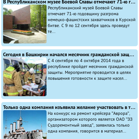
В Республиканском музее Боевой Славы отмечают 71-ю годовщину Курской битвы
Республиканский музей Боевой Славы
отмечает 71-ю годовщину разгрома
немецко-фашистских захватчиков в Курской
битве. С 9 по 12 сентября здесь проведут
те...
Сегодня в Башкирии начался месячник гражданской защиты
С 4 сентября по 4 октября 2014 года в
республике пройдет месячник гражданской
защиты. Мероприятие проводится в целях
повышения готовности к защите насел...
Только одна компания изъявила желание участвовать в тендере на ремонт знаменитого крейсера «Аврора»
На конкурс на ремонт крейсера "Аврора",
организатором которого является ОАО "33
Судоремонтный завод", заявилась только
одна компания, говорится в материал...