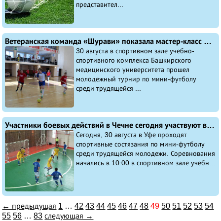
представител...
Ветеранская команда «Шурави» показала мастер-класс на городском турнире рабочей молодежи по мини-футболу
30 августа в спортивном зале учебно-
спортивного комплекса Башкирского
медицинского университета прошел
молодежный турнир по мини-футболу
среди трудящейся ...
Участники боевых действий в Чечне сегодня участвуют в турнире по мини-футболу
Сегодня, 30 августа в Уфе проходят
спортивные состязания по мини-футболу
среди трудящейся молодежи. Соревнования
начались в 10:00 в спортивном зале учебн...
← предыдущая
1
…
42
43
44
45
46
47
48
49
50
51
52
53
54
55
56
…
83
следующая →