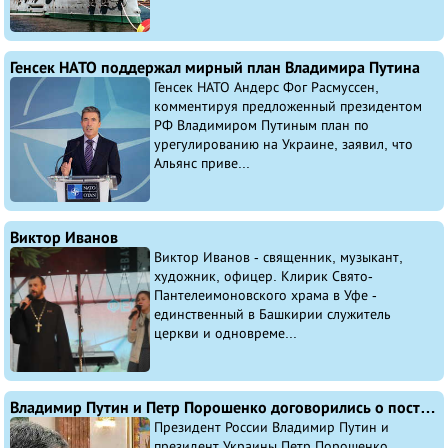
Генсек НАТО поддержал мирный план Владимира Путина
Генсек НАТО Андерс Фог Расмуссен,
комментируя предложенный президентом
РФ Владимиром Путиным план по
урегулированию на Украине, заявил, что
Альянс приве...
Виктор Иванов
Виктор Иванов - священник, музыкант,
художник, офицер. Клирик Свято-
Пантелеимоновского храма в Уфе -
единственный в Башкирии служитель
церкви и одновреме...
Владимир Путин и Петр Порошенко договорились о постоянном прекращении огня в Донбассе
Президент России Владимир Путин и
президент Украины Петр Порошенко