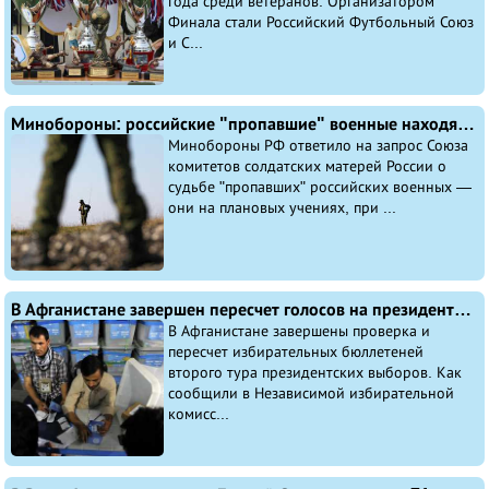
года среди ветеранов. Организатором
Финала стали Российский Футбольный Союз
и С...
Минобороны: российские "пропавшие" военные находятся на службе
Минобороны РФ ответило на запрос Союза
комитетов солдатских матерей России о
судьбе "пропавших" российских военных —
они на плановых учениях, при ...
В Афганистане завершен пересчет голосов на президентских выборах
В Афганистане завершены проверка и
пересчет избирательных бюллетеней
второго тура президентских выборов. Как
сообщили в Независимой избирательной
комисс...