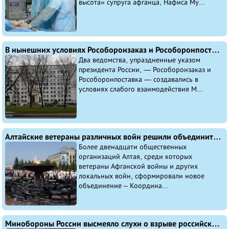
высота» супруга афганца, Нафиса Му...
В нынешних условиях Рособоронзаказ и Рособоронпоставка больше не нужны, считают эксперты
Два ведомства, упраздненные указом
президента России, — Рособоронзаказ и
Рособоронпоставка — создавались в
условиях слабого взаимодействия М...
Алтайские ветераны различных войн решили объединиться
Более двенадцати общественных
организаций Алтая, среди которых
ветераны Афганской войны и других
локальных войн, сформировали новое
объединение – Координа...
Минобороны России высмеяло слухи о взрыве российского спутника над США