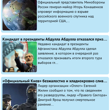
Официальный представитель Минобороны
России генерал-майор Игорь Конашенков
опроверг информацию о взрыве
российского военного спутника над
территорией США,...
Кандидат в президенты Абдулла Абдулла отказался признавать итоги пересчёта голосов
Недавно кандидат в президенты
Афганистана Абдулла Абдулла сделал
заявление, в котором в очередной раз
отказался признавать итоги второго тура
выборов гл...
«Официальный Киев» безжалостно и хладнокровно сливает карателей ополченцам
Лидер организации «Оплот» Евгений
Жилин сообщил о том, что по сведениям
его разведгруппы, лидер «Правого Сектора»
Дмитрий Ярош получил смертельное
ранение...