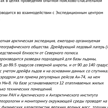
тах в целях проведения опытной поисково-спасательной
оводится во взаимодействии с Экспедиционным центром
.
тная арктическая экспедиция, ежегодно организуемая
географического общества. Дрейфующий ледовый лагерь (
редственной близости от Северного полюса.
е производится разведка подходящей для базы льдины,
5 до 89.5 градусов северной широты, и от 90 до 140 градус
с учетом дрейфа льдов и на основании данных со спутника
эродром для приема регулярных рейсов Ан-74, на нем
а Ми-8. На базе устанавливаются 12 отапливаемых жилых
лько технических помещений.
огии РАН и Арктического и Антарктического института
теорологии и мониторингу окружающей среды проводят на 
 физических характеристик верхних водных масс, толщин 