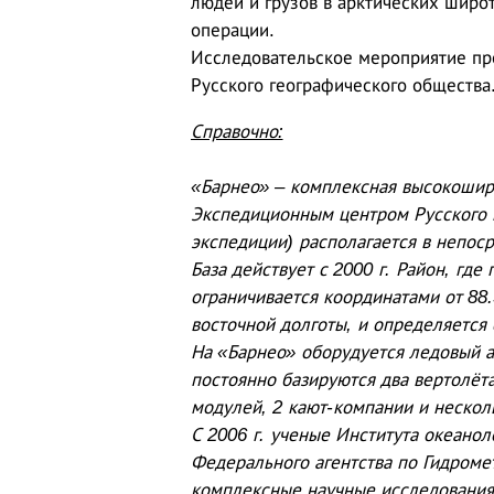
людей и грузов в арктических широ
операции.
Исследовательское мероприятие пр
Русского географического общества
Справочно:
«Барнео» – комплексная высокоширо
Экспедиционным центром Русского 
экспедиции) располагается в непос
База действует с 2000 г. Район, гд
ограничивается координатами от 88.
восточной долготы, и определяется 
На «Барнео» оборудуется ледовый а
постоянно базируются два вертолёт
модулей, 2 кают-компании и неско
С 2006 г. ученые Института океанол
Федерального агентства по Гидроме
комплексные научные исследования