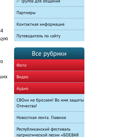
✅ Группа для общения
Партнеры
Контактная информация
74
Путеводитель по сайту
щую
Все рубрики
го
Фото
ших
Видео
Аудио
СВОих не бросаем! Во имя защиты
Отечества!
Новостная лента. Главное
Республиканский фестиваль
я
патриотической песни «БОЕВАЯ