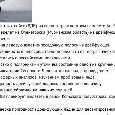
нтных войск (ВДВ) на военно-транспортном самолете Ан-
ерелет из Оленегорска (Мурманская область) на дрейфую
нео».
 на ледовую взлетно-посадочную полосу на дрейфующей
ной широты в непосредственной близости от географическо
етились с российскими полярниками.
стно с полярниками уточнила состояние одной из крупней
акватории Северного Ледовитого океана, с проведением
сферных анализов, изучением проб воды и льда.
рхность дрейфующей льдины, состояние и величину
имание обратили на наличие полыней.
ДВ планирует вылететь в район Кольского полуострова, где
оверка пригодности дрейфующих льдин для десантировани