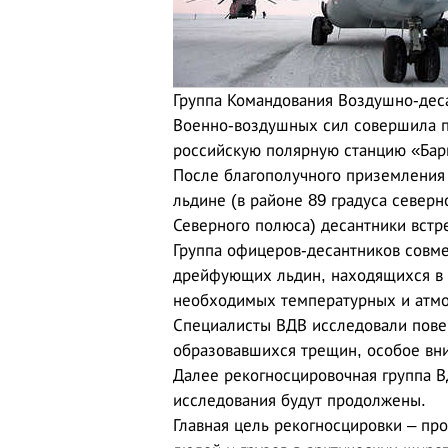
Группа Командования Воздушно-деса
Военно-воздушных сил совершила п
российскую полярную станцию «Бар
После благополучного приземления
льдине (в районе 89 градуса север
Северного полюса) десантники встр
Группа офицеров-десантников совме
дрейфующих льдин, находящихся в 
необходимых температурных и атмо
Специалисты ВДВ исследовали пове
образовавшихся трещин, особое вн
Далее рекогносцировочная группа В
исследования будут продолжены.
Главная цель рекогносцировки – пр