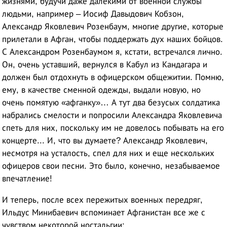
жизнями, будучи даже далекими от военной службы
людьми, например – Иосиф Давыдович Кобзон,
Александр Яковлевич Розенбаум, многие другие, которые
прилетали в Афган, чтобы поддержать дух наших бойцов.
С Александром Розенбаумом я, кстати, встречался лично.
Он, очень уставший, вернулся в Кабул из Кандагара и
должен был отдохнуть в офицерском общежитии. Помню,
ему, в качестве сменной одежды, выдали новую, но
очень помятую «афганку»… А тут два безусых солдатика
набрались смелости и попросили Александра Яковлевича
спеть для них, поскольку им не довелось побывать на его
концерте... И, что вы думаете? Александр Яковлевич,
несмотря на усталость, спел для них и еще нескольких
офицеров свои песни. Это было, конечно, незабываемое
впечатление!
И теперь, после всех пережитых военных передряг,
Ильдус Минибаевич вспоминает Афганистан все же с
чувством некоторой ностальгии: