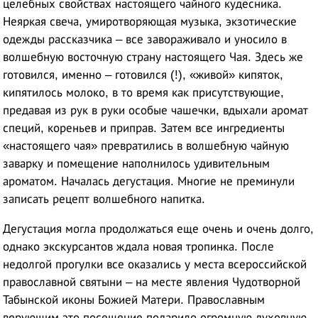
целебных свойствах настоящего чайного кудесника.
Неяркая свеча, умиротворяющая музыка, экзотические
одежды рассказчика – все завораживало и уносило в
волшебную восточную страну настоящего Чая. Здесь же
готовился, именно – готовился (!), «живой» кипяток,
кипятилось молоко, в то время как присутствующие,
предавая из рук в руки особые чашечки, вдыхали аромат
специй, кореньев и приправ. Затем все ингредиенты
«настоящего чая» превратились в волшебную чайную
заварку и помещение наполнилось удивительным
ароматом. Началась дегустация. Многие не преминули
записать рецепт волшебного напитка.
Дегустация могла продолжаться еще очень и очень долго,
однако экскурсантов ждала новая тропинка. После
недолгой прогулки все оказались у места всероссийской
православной святыни – на месте явления Чудотворной
Табынской иконы Божией Матери. Православным
верующим это посещение подарило огромную духовную