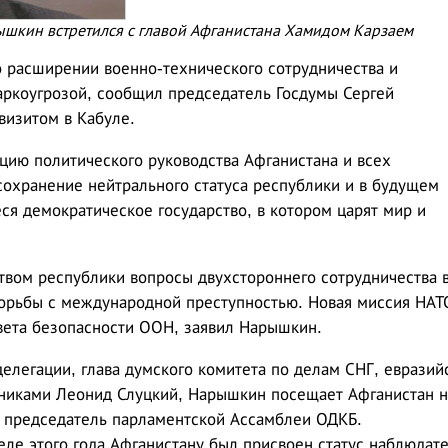
ышкин встретился с главой Афганистана Хамидом Карзаем
о расширении военно-технического сотрудничества и
аркоугрозой, сообщил председатель Госдумы Сергей
визитом в Кабуле.
ию политического руководства Афганистана и всех
 сохранение нейтрального статуса республики и в будущем
ся демократическое государство, в котором царят мир и
твом республики вопросы двухстороннего сотрудничества 
орьбы с международной преступностью. Новая миссия НАТ
вета безопасности ООН, заявил Нарышкин.
елегации, глава думского комитета по делам СНГ, евразий
нниками Леонид Слуцкий, Нарышкин посещает Афганистан 
ак председатель парламентской Ассамблеи ОДКБ.
еле этого года Афганистану был присвоен статус наблюдате