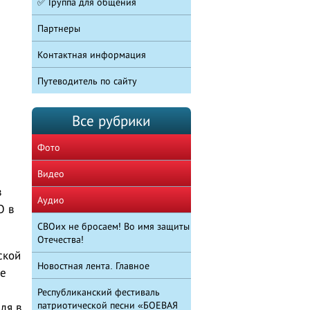
✅ Группа для общения
Партнеры
Контактная информация
Путеводитель по сайту
Все рубрики
Фото
Видео
в
Аудио
О в
СВОих не бросаем! Во имя защиты
Отечества!
ской
Новостная лента. Главное
не
Республиканский фестиваль
патриотической песни «БОЕВАЯ
ля в