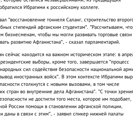
 обратился Ибрагими к российскому коллеге.
ал "восстановление тоннеля Саланг, строительство второг
ебных стипендий афганским студентам". "Рассчитываем, что
им бизнесменам, чтобы мы могли развивать торговые связи
ать развитию Афганистана", - сказал парламентарий.
ан сейчас находится на важном историческом этапе: в апре
президентские выборы, кроме того, завершается "процесс
народных сил содействия безопасности национальной арм
вывод иностранных войск". В этом контексте Ибрагими выр
пасности столкнутся с новыми вызовами, в том числе
 стран во внутренние дела Афганистана". "С точки зрени
езопасности не достигли того места, которое им подобает,
ной России помощи в становлении афганской полиции,
 даны в связи с этим", - заявил спикер нижней палаты