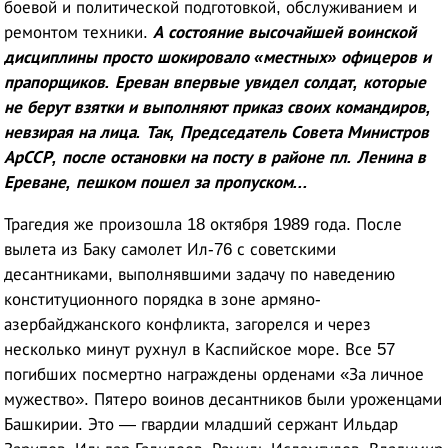
боевой и политической подготовкой, обслуживанием и
ремонтом техники.
А состояние высочайшей воинской
дисциплины просто шокировало «местных» офицеров и
прапорщиков. Ереван впервые увидел солдат, которые
не берут взятки и выполняют приказ своих командиров,
невзирая на лица. Так, Председатель Совета Министров
АрССР, после остановки на посту в районе пл. Ленина в
Ереване, пешком пошел за пропуском...
Трагедия же произошла 18 октября 1989 года. После
вылета из Баку самолет Ил-76 с советскими
десантниками, выполнявшими задачу по наведению
конституционного порядка в зоне армяно-
азербайджанского конфликта, загорелся и через
несколько минут рухнул в Каспийское море. Все 57
погибших посмертно награждены орденами «За личное
мужество». Пятеро воинов десантников были уроженцами
Башкирии. Это — гвардии младший сержант Ильдар