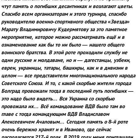
чтут память о погибших десантниках и возлагают цветы.
Спасибо всем организаторам и этого турнира, спасибо
руководителю военно-спортивного общества «Звезда»
Марату Владимировичу Кудермятову за это памятное
мероприятие, которое можно рассматривать ещё и в
ознаменование как бы то ни было — нашего общего
воинского братства. В этой роте проходили службу не
одни русские и молдаване, но и — дагестанцы, узбеки,
евреи, украинцы, татары, башкиры, как и в дивизии в
целом — все представители многонационального народа
Советского Союза. И то, с какой скорбью жители города
Болград провожали тогда в последний путь погибших —
это надо было видеть… Вся Украина со скорбью
провожала их… Всё командование ВДВ было там во
главе с тогда командующим ВДВ Владиславом
Алексеевичем Ачаловым… Сегодня память о 8-й роте
очень бережно хранят и в Иваново, где сейчас
располагается 217-й полк. В 2019 году меня приглашали