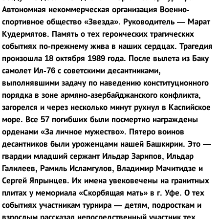
Автономная некоммерческая организация Военно-
спортивное общество «Звезда». Руководитель — Марат
Кудермятов. Память о тех героических трагических
событиях по-прежнему жива в наших сердцах. Трагедия
произошла 18 октября 1989 года. После вылета из Баку
самолет Ил-76 с советскими десантниками,
выполнявшими задачу по наведению конституционного
порядка в зоне армяно-азербайджанского конфликта,
загорелся и через несколько минут рухнул в Каспийское
море. Все 57 погибших были посмертно награждены
орденами «За личное мужество». Пятеро воинов
десантников были уроженцами нашей Башкирии.
Это —
гвардии младший сержант Ильдар Зарипов, Ильдар
Галилеев, Рамиль Исламгулов, Владимир Мачитидзе и
Сергей Япрынцев. Их имена увековечены на гранитных
плитах у мемориала «Скорбящая мать» в г. Уфе. О тех
событиях участникам турнира — детям, подросткам и
взрослым рассказал непосредственный участник тех