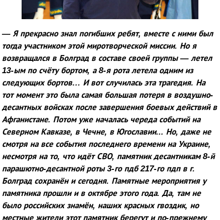
— Я прекрасно знал погибших ребят, вместе с ними был
тогда участником этой миротворческой миссии. Но я
возвращался в Болград в составе своей группы — летел
13-ым по счёту бортом, а 8-я рота летела одним из
следующих бортов… И вот случилась эта трагедия. На
тот момент это была самая большая потеря в воздушно-
десантных войсках после завершения боевых действий в
Афганистане. Потом уже началась череда событий на
Северном Кавказе, в Чечне, в Югославии... Но, даже
не
смотря на все события последнего времени на Украине,
несмотря на то, что идёт СВО, памятник десантникам 8-й
парашютно-десантной роты 3-го пдб 217-го пдп в г.
Болград сохранён и сегодня. Памятные мероприятия у
памятника прошли и в октябре этого года. Да, там не
было российских знамён, наших красных гвоздик, но
местные жители этот памятник берегут и по-прежнему