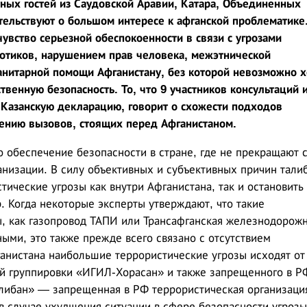
тных гостей из Саудовской Аравии, Катара, Объединенных
тельствуют о большом интересе к афганской проблематике
увство серьезной обеспокоенности в связи с угрозами
котиков, нарушением прав человека, межэтнической
анитарной помощи Афганистану, без которой невозможно х
венную безопасность. То, что 9 участников консультаций 
 Казанскую декларацию, говорит о схожести подходов
лению вызовов, стоящих перед Афганистаном.
о обеспечение безопасности в стране, где не прекращают 
анизации. В силу объективных и субъективных причин тали
тические угрозы как внутри Афганистана, так и остановить
. Когда некоторые эксперты утверждают, что такие
, как газопровод ТАПИ или Трансафганская железнодорож
ыми, это также прежде всего связано с отсутствием
ганистана наибольшие террористические угрозы исходят от
й группировки «ИГИЛ-Хорасан» и также запрещенного в Р
либан» — запрещенная в РФ террористическая организация
в случае ухудшения ситуации в сфере безопасности угрозы