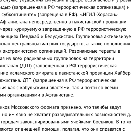
аиды» (запрещенная в РФ террористическая организация) и
 субконтиненте» (запрещена в РФ). «ИГИЛ-Хорасан»
 Афганистана непосредственно в пакистанской провинции
 через курируемую запрещенную в РФ террористическую
винциях Пенджаб и Белуджистан. Группировка активизируе
ждан центральноазиатских государств, а также пополнения
х экстремистских организаций. Резонансные теракты в
ая из всех радикальных группировок на территории
истана» (ДТП) (запрещенная в РФ террористическая
ание исламского эмирата в пакистанской провинции Хайбер
джистана. ДТП (запрещенная в РФ террористическая
я как с кабульскими властями, так и почти со всеми
ми организациями в Афганистане.
ков Московского формата признано, что талибы ведут
 но им явно не хватает разведывательных возможностей д
 городам законспирированными ячейками боевиков. В то ж
аются от внешней помощи, полагая, что они справятся с