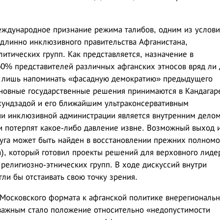
еждународное признание режима талибов, одним из услов
длинно инклюзивного правительства Афганистана,
итических групп. Как представляется, назначение в
50% представителей различных афганских этносов вряд ли 
т лишь напоминать «фасадную демократию» предыдущего
сновные государственные решения принимаются в Кандагар
ундзадой и его ближайшим ультраконсервативным
и инклюзивной администрации является внутренним дело
и потерпят какое-либо давление извне. Возможный выход 
уга может быть найден в восстановлении прежних полном
), который готовил проекты решений для верховного лидер
религиозно-этнических групп. В ходе дискуссий внутри
ли бы отстаивать свою точку зрения.
 Московского формата к афганской политике внерегиональ
 важным стало положение относительно «недопустимости