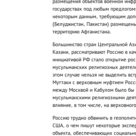
размещения объектов военной инфра
государствах под любым предлогом»
некоторым данным, требующим допо
(Белуджистан, Пакистан) размещен
территорию Афганистана.
Большинство стран Центральной Ази
Казани, рассматривают Россию в кач
инициативой РФ стало открытие рос
мусульманских религиозных деятеле
этом случае нельзя не выделить вс
Муттаки с верховным муфтием Росси
между Москвой и Кабулом было бы 
мусульманскими религиозными деят
влияние, в том числе, на верховног
Россию трудно обвинить в геополит
США, о чем пишут некоторые экспер
объекта, обеспечивающих социально