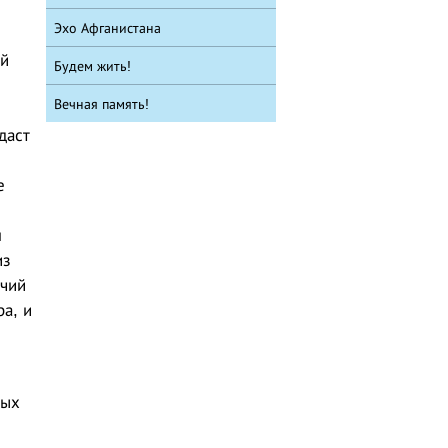
Эхо Афганистана
ий
Будем жить!
Вечная память!
даст
е
м
из
очий
а, и
ных