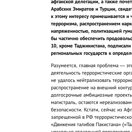
афганской делегации, а также поче
Арабских Эмиратов и Турции, свиде
к этому интересу примешивается и ч
терроризма, распространением нар
напряженностью, политизацией гум
бы частично обеспечить продовольст
10, кроме Таджикистана, подписали
региональных государств к опреде
Разумеется, главная проблема — эт
деятельность террористические орг
не удалось нейтрализовать террорис
распространение на внешний контур
долгосрочные амбициозные проекты
магистраль, остаются нереализованн
безопасности. Кстати, сейчас из Аф
запрещенной в РФ террористическо
«Движения талибов Пакистана» («Та
несколько отдаленной перспективе 