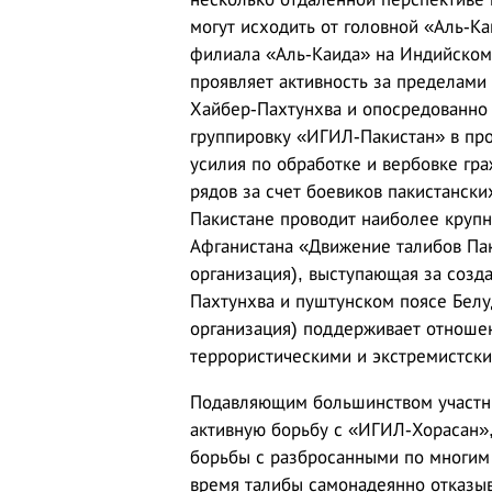
могут исходить от головной «Аль-К
филиала «Аль-Каида» на Индийском
проявляет активность за пределами
Хайбер-Пахтунхва и опосредованно
группировку «ИГИЛ-Пакистан» в про
усилия по обработке и вербовке гра
рядов за счет боевиков пакистански
Пакистане проводит наиболее крупн
Афганистана «Движение талибов Пак
организация), выступающая за созд
Пахтунхва и пуштунском поясе Белу
организация) поддерживает отношени
террористическими и экстремистски
Подавляющим большинством участни
активную борьбу с «ИГИЛ-Хорасан»,
борьбы с разбросанными по многим
время талибы самонадеянно отказыв