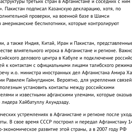
структуры третьих стран в Афганистане и соседних с ним
. Пакистан подписал Казанскую декларацию, хотя, по
лнительной проверки, на военной базе в Шамси
ы американские беспилотники, которые контролируют
и, а также Индия, Китай, Иран и Пакистан, представленны
естве влиятельного игрока в Афганистане и регионе. Важн
сийского делового центра в Кабуле и подключение россий
й к контактам с официальными лицами талибского режима
тречу и.о. министра иностранных дел Афганистана Амира Х
и Равилем Гайнутдином. Вероятно, для укрепления связей
полезным установить контакты между российскими
елями и известными афганскими улемами, которые оказыв
о лидера Хайбатуллу Ахундзаду.
ических устремлениях в Афганистане и регионе после уход
ты. В свое время СССР построил и передал Афганистану 1
-экономическое развитие этой страны, а в 2007 году РФ