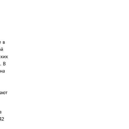
е в
ой
ских
. В
ана
ают
а
42