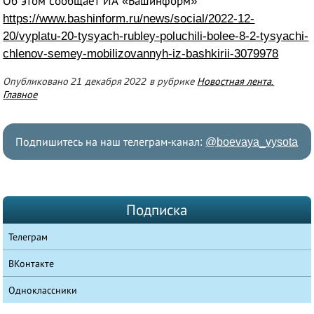
Об этом сообщает ИА «Башинформ»
https://www.bashinform.ru/news/social/2022-12-
20/vyplatu-20-tysyach-rubley-poluchili-bolee-8-2-tysyachi-
chlenov-semey-mobilizovannyh-iz-bashkirii-3079978
Опубликовано 21 декабря 2022 в рубрике
Новостная лента.
Главное
Подпишитесь на наш телеграм-канал:
@boevaya_vysota
Подписка
Телеграм
ВКонтакте
Одноклассники