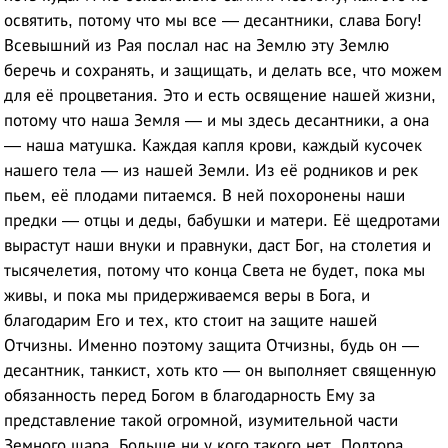
освятить, потому что мы все — десантники, слава Богу!
Всевышний из Рая послал нас на Землю эту Землю
беречь и сохранять, и защищать, и делать все, что можем
для её процветания. Это и есть освящение нашей жизни,
потому что наша Земля — и мы здесь десантники, а она
— наша матушка. Каждая капля крови, каждый кусочек
нашего тела — из нашей Земли. Из её родников и рек
пьем, её плодами питаемся. В ней похоронены наши
предки — отцы и деды, бабушки и матери. Её щедротами
вырастут наши внуки и правнуки, даст Бог, на столетия и
тысячелетия, потому что конца Света не будет, пока мы
живы, и пока мы придерживаемся веры в Бога, и
благодарим Его и тех, кто стоит на защите нашей
Отчизны. Именно поэтому защита Отчизны, будь он —
десантник, танкист, хоть кто — он выполняет священную
обязанность перед Богом в благодарность Ему за
представление такой огромной, изумительной части
Земного шара. Больше ни у кого такого нет. Полтора