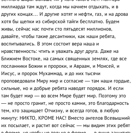
миллиарда там ждут, когда мы начнем отдыхать, и в
других концах… И другие хотят и нефти, газ, и на дрова
хотя бы щепки из сибирской тайги бесплатно. Будем
живы, сейчас нас почти сто пятьдесят миллионов,
давайте, чтобы такие десантники, как наши ребята,
воспитывались. В этом состоит вера наша и
нравственность: чтить и уважать друг друга. Даже на
Ближнем Востоке, на самых священных землях, где все
посланники Божии и пророки, и Авраам, и Моисей, и
Иисус, и пророк Мухаммад, и до них тысячи
проповедовали Миру мир и согласие — там наши гордые,
сильные, но и добрые ребята наводят порядок. И если
там будет мир — во всем Мире будет мир. Поэтому это
— не просто гранит, не просто камни, это благодарность
тем, кто защищает Отчизну, и всегда готов, в любую
минуту: НИКТО, КРОМЕ НАС! Вместо ангелов Всевышний
их посылает, и растит вот сейчас — мы видим этих ребят
в форме, но чтобы не только в форме — в душе защитить