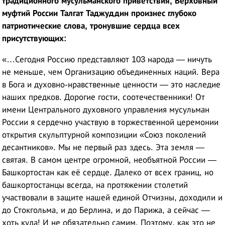
традиционного мусульманского приветствия, Верховный
муфтий России Талгат Таджуддин произнес глубоко
патриотические слова, тронувшие сердца всех
присутствующих:
«…Сегодня Россию представляют 103 народа — ничуть
не меньше, чем Организацию объединенных наций. Вера
в Бога и духовно-нравственные ценности — это наследие
наших предков. Дорогие гости, соотечественники! От
имени Центрального духовного управления мусульман
России я сердечно участвую в торжественной церемонии
открытия скульптурной композиции «Союз поколений
десантников». Мы не первый раз здесь. Эта земля —
святая. В самом центре огромной, необъятной России —
Башкортостан как её сердце. Далеко от всех границ, но
башкортостанцы всегда, на протяжении столетий
участвовали в защите нашей единой Отчизны, доходили и
до Стокгольма, и до Берлина, и до Парижа, а сейчас —
хоть куда! И не обязательно самим. Поэтому, как это не