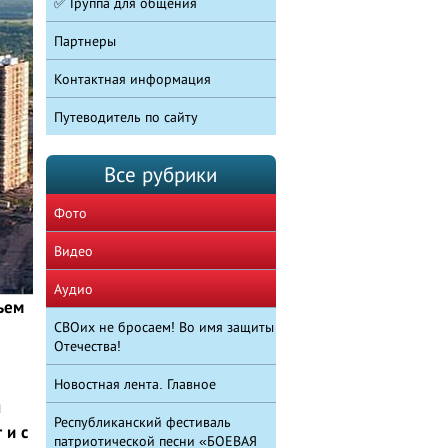
✅ Группа для общения
Партнеры
Контактная информация
Путеводитель по сайту
Все рубрики
Фото
Видео
Аудио
ъем
СВОих не бросаем! Во имя защиты
Отечества!
Новостная лента. Главное
н
Республиканский фестиваль
 и с
патриотической песни «БОЕВАЯ