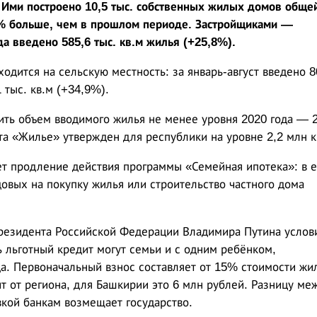
 Ими построено 10,5 тыс. собственных жилых домов обще
2% больше, чем в прошлом периоде. Застройщиками —
да введено 585,6 тыс. кв.м жилья (+25,8%).
ходится на сельскую местность: за январь-август введено 8
1 тыс. кв.м (+34,9%).
ить объем вводимого жилья не менее уровня 2020 года — 2
та «Жилье» утвержден для республики на уровне 2,2 млн к
т продление действия программы «Семейная ипотека»: в 
довых на покупку жилья или строительство частного дома
президента Российской Федерации Владимира Путина услов
 льготный кредит могут семьи и с одним ребёнком,
а. Первоначальный взнос составляет от 15% стоимости жил
т от региона, для Башкирии это 6 млн рублей. Разницу ме
вкой банкам возмещает государство.