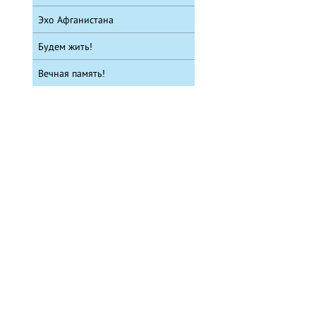
Эхо Афганистана
Будем жить!
Вечная память!