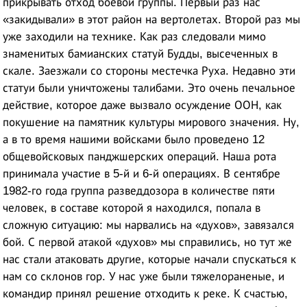
прикрывать отход боевой группы. Первый раз нас
«закидывали» в этот район на вертолетах. Второй раз мы
уже заходили на технике. Как раз следовали мимо
знаменитых бамианских статуй Будды, высеченных в
скале. Заезжали со стороны местечка Руха. Недавно эти
статуи были уничтожены талибами. Это очень печальное
действие, которое даже вызвало осуждение ООН, как
покушение на памятник культуры мирового значения. Ну,
а в то время нашими войсками было проведено 12
общевойсковых панджшерских операций. Наша рота
принимала участие в 5-й и 6-й операциях. В сентябре
1982-го года группа разведдозора в количестве пяти
человек, в составе которой я находился, попала в
сложную ситуацию: мы нарвались на «духов», завязался
бой. С первой атакой «духов» мы справились, но тут же
нас стали атаковать другие, которые начали спускаться к
нам со склонов гор. У нас уже были тяжелораненые, и
командир принял решение отходить к реке. К счастью,