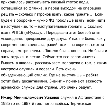
приходилось рассчитывать каждый глоток воды,
оставшейся во фляжке, а перед выходом на операцию
решать – сколько патронов взять, какие гранаты… Если
будем в обороне – нужно Ф1 побольше взять, если идти
в наступление, то – наступательные гранаты… Сколько
взять РПГ18 («Муха»)… Передавали этот боевой опыт
«молодым», прикрывали друг друга. У нас не было, как у
современного спецназа, раций, все – на окрике: смотри
справа, смотри слева… Тяжело было, конечно. Но были и
часы отдыха, и песни. Сейчас это все вспоминается.
Бываем в школах, рассказываем молодежи о том, с каким
настроем служили и воевали. Есть очень
обнадеживающий отклик. Где не выступишь – ребята
хотят быть десантниками. Значит – понимают важность
армейской службы для страны. Это очень радует.
Имзир Миннисламович Усманов
служил в Афганистане с
1985-го по 1987-й год, погранвойска, Термезская