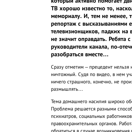
который активно помогает дв
ТВ хорошо известно то, наско
мемориалу. И, тем не менее, 
репортаж с высказываниями е
телевизионщиков, падких на 
не значит оправдать. Ребята 
руководители канала, по-отеч
разобраться вместе…
Сразу отметим – прецедент нельзя 
ничтожный. Судя по видео, в нем уч
ничего страшного, конечно, не про
размышлять…
Тема домашнего насилия широко обс
Проблема решается разными способа
психиатров, социальных работников
правоохранительных органов. Рабо
обратиться в случае возникновения