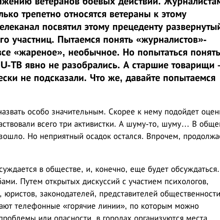
ижению ветеранов боевых действий. Журналиста
лько трепетно относятся ветераны к этому
телеканал посвятил этому прецеденту развернуты
го участниц. Пытаемся понять «журналистов»-
все «жареное», необычное. Но попытаться понять
с U-ТВ явно не разобрались. А старшие товарищи 
ески не подсказали. Что же, давайте попытаемся
назвать особо значительным. Скорее к нему подойдет оцен
аствовали всего три активистки. А шуму-то, шуму… В обще
изошло. Но неприятный осадок остался. Впрочем, продолж
уждается в обществе, и, конечно, еще будет обсуждаться.
ми. Путем открытых дискуссий с участием психологов,
, юристов, законодателей, представителей общественности
тают телефонные «горячие линии», по которым можно
 проблемы или опасности, в городах организуются места