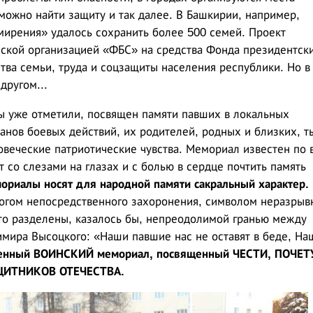
можно найти защиту и так далее. В Башкирии, например,
мирения» удалось сохранить более 500 семей. Проект
ской организацией «ФБС» на средства Фонда президентск
тва семьи, труда и соцзащиты населения республики. Но в
другом...
ы уже отметили, посвящен памяти павших в локальных
анов боевых действий, их родителей, родных и близких, т
веческие патриотические чувства. Мемориал известен по 
 со слезами на глазах и с болью в сердце почтить память
ориалы носят для народной памяти сакральный характер.
логом непосредственного захоронения, символом неразрыв
то разделены, казалось бы, непреодолимой гранью между
мира Высоцкого: «Наши павшие нас не оставят в беде, На
щенный ВОИНСКИЙ мемориал, посвященный ЧЕСТИ, ПОЧЕТ
ИТНИКОВ ОТЕЧЕСТВА.