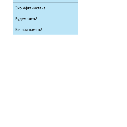
Эхо Афганистана
Будем жить!
Вечная память!