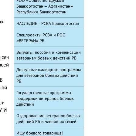
РОО «Общество Дружбы
Башкортостан – Афганистан»
Республики Башкортостан
их
НАСЛЕДИЕ - РСВА Башкортостан
Спецпроекты РСВА и РОО
«ВЕТЕРАН» РБ
Выплаты, пособия и компенсации
ысяч
ветеранам боевых действий РБ
всей
Доступные жилищные программы
для ветеранов боевых действий
В
РБ
ной
Государственные программы
поддержки ветеранов боевых
ши
действий
У И
Оздоровление ветеранов боевых
действий РБ и членов их семей
Ищу боевого товарища!