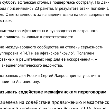
в субботу афганская столица подверглась обстрелу. По да
ода приземлились 23 ракеты. В результате атаки погибли 1
я. Ответственность за нападение взяла на себя запрещенн
ство».
вительство Афганистана и руководство иностранного
и привлечь виновных к ответственности.
ие международного сообщества на степень серьезности
руппировка ИГИЛ и ее афганское “крыло”. Полагаем
ванных и решительных мер для ее искоренения», –
о внешнеполитического ведомства.
остранных дел России Сергей Лавров принял участие в
нции по Афганистану.
азывать содействие межафганским переговорам
нацелена на содействие продвижению межафганс
ренной тройки» с участием России, США, Китая,