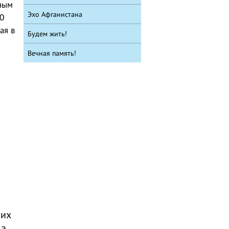
нным
Эхо Афганистана
0
ая в
Будем жить!
Вечная память!
ких
 а