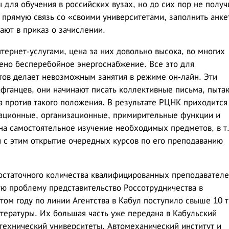
для обучения в российских вузах, но до сих пор не получ
 прямую связь со «своими университетами, заполнить анке
ают в приказ о зачислении.
тернет-услугами, цена за них довольно высока, во многих
чено бесперебойное энергоснабжение. Все это для
тов делает невозможным занятия в режиме он-лайн. Эти
ганцев, они начинают писать коллективные письма, пыта
а против такого положения. В результате РЦНК приходится
ационные, организационные, примирительные функции и
на самостоятельное изучение необходимых предметов, в т.
и с этим открытие очередных курсов по его преподаванию
остаточного количества квалифицированных преподавателе
ую проблему представительство Россотрудничества в
этом году по линии Агентства в Кабул поступило свыше 10 т
тературы. Их большая часть уже передана в Кабульский
технический университеты, Автомеханический институт и