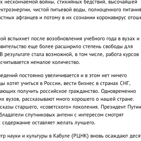
ях нескончаемой войны, стихийных бедствий, высочайшей
ктроэнергии, чистой питьевой воды, полноценного питания
астных афганцев и потому в их сознании коронавирус отош
ой вспыхнет после возобновления учебного года в вузах и
равительство еще более расширило степень свободы для
 результате стала возможной, в том числе, работа курсов
асчитывается немалое количество.
ведений постоянно увеличивается и в этом нет ничего
ы хотят учиться в России, вести бизнес в странах СНГ,
лающих получить российское гражданство. Одновременно
х вузов, рассказывают много хорошего о нашей стране.
казы старшего, «советского» поколения. Президент Пути
бладатели спутниковых антенн с интересом смотрят
х содержание оставляет желать лучшего.
тр науки и культуры в Кабуле (РЦНК) вновь осаждают деся