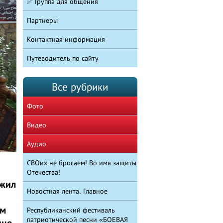
✅ Группа для общения
Партнеры
Контактная информация
Путеводитель по сайту
Все рубрики
Фото
Видео
Аудио
СВОих не бросаем! Во имя защиты
Отечества!
ожил
Новостная лента. Главное
ам
Республиканский фестиваль
патриотической песни «БОЕВАЯ
нце