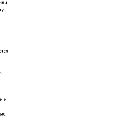
или
ту-
ются
ч.
й и
ыс.