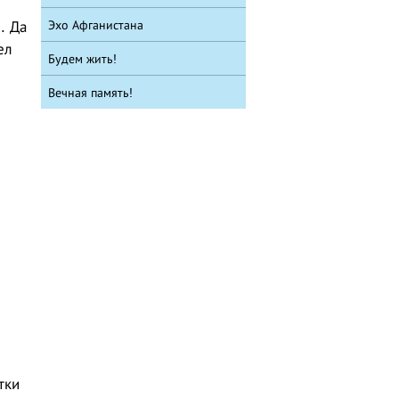
Эхо Афганистана
. Да
ел
Будем жить!
Вечная память!
н
тки