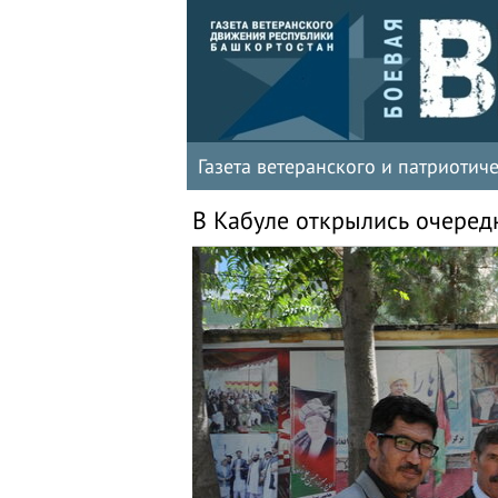
Газета ветеранского и патриоти
В Кабуле открылись очеред