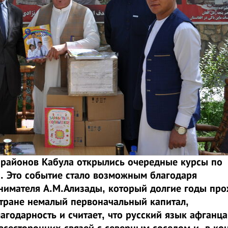
 районов Кабула открылись очередные курсы по
. Это событие стало возможным благодаря
имателя А.М.Ализады, который долгие годы пр
стране немалый первоначальный капитал,
агодарность и считает, что русский язык афганц
сесторонних связей с северным соседом и, в ко