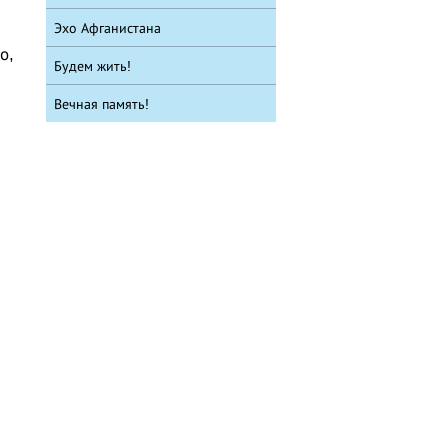
Эхо Афганистана
о,
Будем жить!
Вечная память!