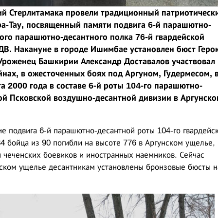
ий Стерлитамака провели традиционный патриотическ
а-Тау, посвященный памяти подвига 6-й парашютно-
кого парашютно-десантного полка 76-й гвардейской
В. Накануне в городе Ишимбае установлен бюст Геро
 Уроженец Башкирии Александр Доставалов участвовал 
йнах, в ожесточенных боях под Аргуном, Гудермесом, 
та 2000 года в составе 6-й роты 104-го парашютно-
кой Псковской воздушно-десантной дивизии в Аргунско
ие подвига 6-й парашютно-десантной роты 104-го гвардейс
4 бойца из 90 погибли на высоте 776 в Аргунском ущелье,
ч чеченских боевиков и иностранных наемников. Сейчас
нском ущелье десантникам установлены бронзовые бюсты н