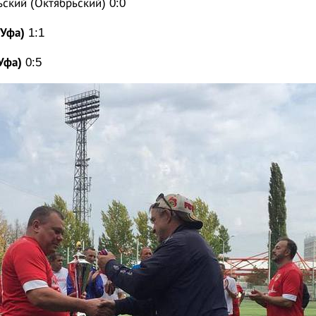
ский (Октябрьский) 0:0
Уфа)
1:1
Уфа)
0:5