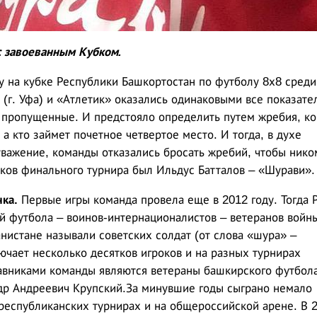
с завоеванным Кубком.
у на кубке Республики Башкортостан по футболу 8х8 среди
(г. Уфа) и «Атлетик» оказались одинаковыми все показате
 пропущенные. И предстояло определить путем жребия, к
а кто займет почетное четвертое место. И тогда, в духе
уважение, команды отказались бросать жребий, чтобы нико
ков финального турнира был Ильдус Батталов – «Шурави».
ка.
Первые игры команда провела еще в 2012 году. Тогда
 футбола – воинов-интернационалистов – ветеранов войны
нистане называли советских солдат (от слова «шура» –
ючает несколько десятков игроков и на разных турнирах
авниками команды являются ветераны башкирского футбол
др Андреевич Крупский.За минувшие годы сыграно немало
республиканских турнирах и на общероссийской арене. В 