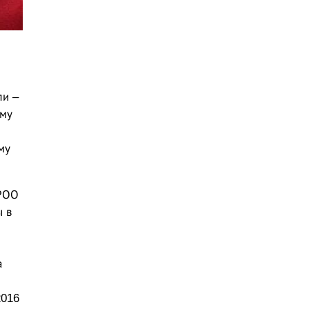
ли –
ому
му
 РОО
 в
а
2016