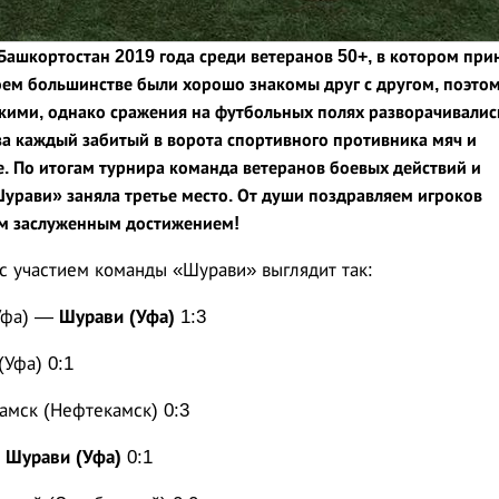
Башкортостан 2019 года среди ветеранов 50+, в котором при
воем большинстве были хорошо знакомы друг с другом, поэто
ими, однако сражения на футбольных полях разворачивалис
а каждый забитый в ворота спортивного противника мяч и
. По итогам турнира команда ветеранов боевых действий и
урави» заняла третье место. От души поздравляем игроков
м заслуженным достижением!
 с участием команды «Шурави» выглядит так:
Уфа) —
Шурави (Уфа)
1:3
Уфа) 0:1
мск (Нефтекамск) 0:3
—
Шурави (Уфа)
0:1