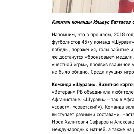
Капитан команды Ильдус Батталов 
Напомним, что в прошлом, 2018 год
футболистов 45+у команд «Шурави» 
победы, поражения, голы забитые и
же достанутся «бронзовые» медали, 
«честной игры», проявив взаимное 
не было обидно. Среди лучших игро
Команда «Шурави». Визитная карточ
«Ветеран» РБ объединила любителей
Афганистане. «Шурави» – так в Афга
«совет», «советский»). Команда вкл
выступает разными составами. Наст
Ирек Халитович Сафаров и Алексан
международных матчей, а также на 