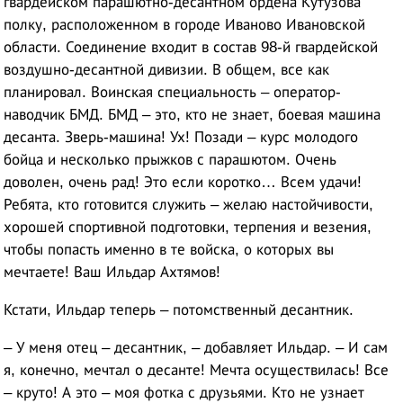
гвардейском парашютно-десантном ордена Кутузова
полку, расположенном в городе Иваново Ивановской
области. Соединение входит в состав 98-й гвардейской
воздушно-десантной дивизии. В общем, все как
планировал. Воинская специальность – оператор-
наводчик БМД. БМД – это, кто не знает, боевая машина
десанта. Зверь-машина! Ух! Позади – курс молодого
бойца и несколько прыжков с парашютом. Очень
доволен, очень рад! Это если коротко… Всем удачи!
Ребята, кто готовится служить – желаю настойчивости,
хорошей спортивной подготовки, терпения и везения,
чтобы попасть именно в те войска, о которых вы
мечтаете! Ваш Ильдар Ахтямов!
Кстати, Ильдар теперь – потомственный десантник.
– У меня отец – десантник, – добавляет Ильдар. – И сам
я, конечно, мечтал о десанте! Мечта осуществилась! Все
– круто! А это – моя фотка с друзьями. Кто не узнает