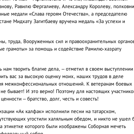
нову, Равилю Фергалиеву, Александру Королеву, полковни
ные медали «Слава героям Отечества», а председателю
стане Мидхату Загитбаеву вручена медаль «За успехи и
ны, труда, Вооруженных сил и правоохранительных органо
ые грамоты» за помощь и содействие Рамилю-хазрату
 нам творить благие дела, – отметил в своем выступлении
ить вас за высокую оценку моих, наших трудов в деле
ия межконфессиональных отношений. К ветеранам боевых
не бывает! И это верно! Поэтому для настоящих участнико
енности – братство, долг, честь и совесть!
зации «Ак калфак» исполнили песни на татарском,
утствующих угостили халяльным обедом, и никто не ушел 
на этикетке которого были изображены Соборная мечеть
афедральный собор.