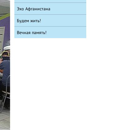
Эхо Афганистана
Будем жить!
Вечная память!