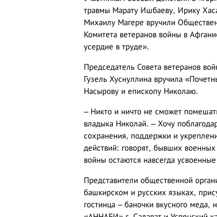
травмы Марату Ишбаеву, Ирику Хаса
Михаилу Магере вручили Обществен
Комитета ветеранов войны в Афгани
усердие в труде».
Председатель Совета ветеранов вой
Гузель Хуснуллина вручила «Почетн
Насырову и епископу Николаю.
– Никто и ничто не сможет помешать
владыка Николай. – Хочу поблагодар
сохранения, поддержки и укреплен
действий: говорят, бывших военных 
войны остаются навсегда усвоенные ц
Представители общественной органи
башкирском и русских языках, прис
гостинца – баночки вкусного меда, 
«АННАБИ» г. Салават и Успенский к