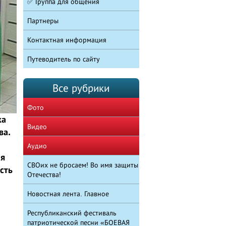
✅ Группа для общения
Партнеры
Контактная информация
Путеводитель по сайту
Все рубрики
Фото
ка
Видео
ва.
Аудио
ия
СВОих не бросаем! Во имя защиты
сть
Отечества!
Новостная лента. Главное
Республиканский фестиваль
патриотической песни «БОЕВАЯ