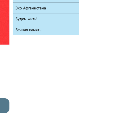
Эхо Афганистана
Будем жить!
Вечная память!