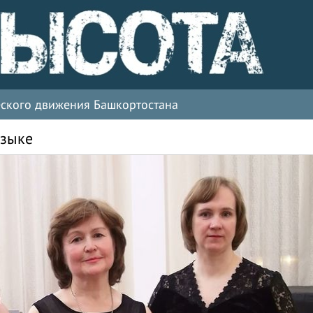
ческого движения Башкортостана
узыке