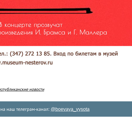
еспубликанские новости
на наш телеграм-канал:
@boevaya_vysota