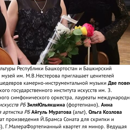
ультуры Республики Башкортостан и Башкирский
 музей им. М.В.Нестерова приглашает ценителей
 шедевров камерно-инструментальной музыки
Две пове
го государственного института искусств им. З.
ного симфонического оркестра, лауреаты международ
искусств РБ
ЗиляЮльякшина
(фортепиано),
Анна
я артистка РБ
Айгуль Муратова
(альт),
Ольга Козлова
чат произведения Й.Брамса Соната для скрипки и
), Г.МалераФортепианный квартет ля минор. Ведущая