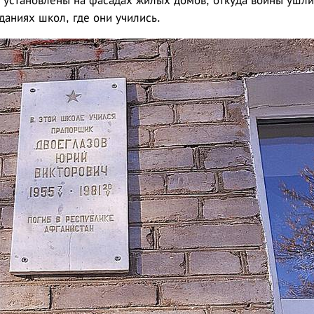
 установлены на фасадах жилых домов, откуда воины ушли
зданиях школ, где они учились.