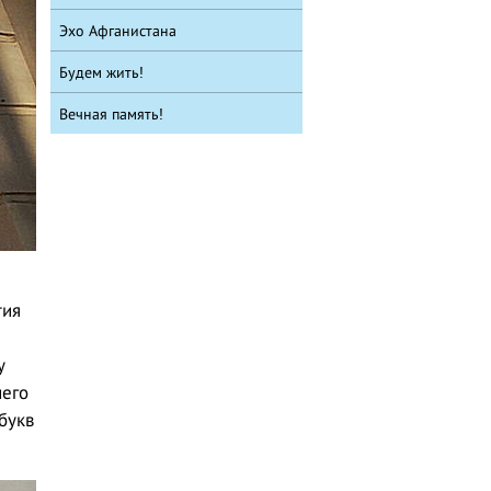
Эхо Афганистана
Будем жить!
Вечная память!
тия
у
чего
букв