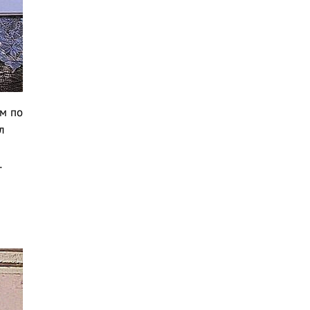
ом по
л
и
.