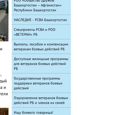
РОО «Общество Дружбы
Башкортостан – Афганистан»
Республики Башкортостан
НАСЛЕДИЕ - РСВА Башкортостан
Спецпроекты РСВА и РОО
«ВЕТЕРАН» РБ
Выплаты, пособия и компенсации
 и
ветеранам боевых действий РБ
Доступные жилищные программы
для ветеранов боевых действий
РБ
,
Государственные программы
ждый
поддержки ветеранов боевых
а и
действий
тели
Оздоровление ветеранов боевых
действий РБ и членов их семей
Ищу боевого товарища!