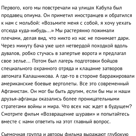
Первого, кого мы повстречали на улицах Кабула был
продавец опиума. Он приметил иностранцев и обратился
к нам с мольбой: «Возьмите меня с собой, я хочу уехать
отсюда куда-нибудь...» Мы растерянно пожимали
плечами, делая вид, что никто из нас не понимает дари.
Через минуту бача уже шел нетвердой походкой вдоль
дувалов, робко стучась в запертые ворота и предлагал
свое зелье... Потом был лагерь подготовки бойцов
специального охранного отряда и клацание затворов
автомата Калашникова. А где-то в стороне барражировали
американские боевые вертолеты. Все это современный
Афганистан. Он мог бы быть другим, если бы мы и наши
друзья-афганцы оказались более проницательными
стратегами войны и мира. Что всех нас ждет в будущем?
Смотрите фильм «Возвращение шурави» и попытайтесь
вместе с нами ответить на этот главный вопрос.
Съемочная группа и авторы фильма выражают глубокую