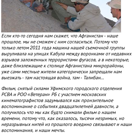
Если кто-то сегодня нам скажет, что Афганистан - наше
прошлое, мы не сможем с ним согласиться. Потому что
только летом 2011 года машина нашей съемочной группы
выруливала на улицах Кабула между воронками от недавних
взрывов заложенных террористами фугасов, а в некоторые,
даже близлежащие к столице Афганистана микрорайоны,
уже сами местные жители категорически запрещали нам
выезжать - там настоящая война, там - Талибан...
Фильм, снятый силами Уфимского городского отделения
РСВА и РОО «Ветеран» РБ с участием московских
кинематографистов задумывался как пронзительное
воспоминание о событиях двадцатилетней давности, а
получилось что мы как будто снимали фильм о нашем
времени, потому что, как оказалось, тысячи незримых, но
неразрывных нитей из прошлого воедино связывают и наши
воспоминания, и наши мечты.