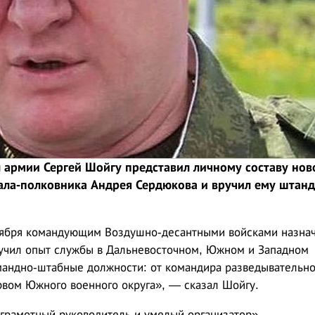
 армии Сергей Шойгу представил личному составу нов
ла-полковника Андрея Сердюкова и вручил ему штанд
ктября командующим Воздушно-десантными войсками назна
чил опыт службы в Дальневосточном, Южном и Западном
мандно-штабные должности: от командира разведывательно
рвом Южного военного округа», — сказал Шойгу.
«грамотный руководитель и умелый организатор».