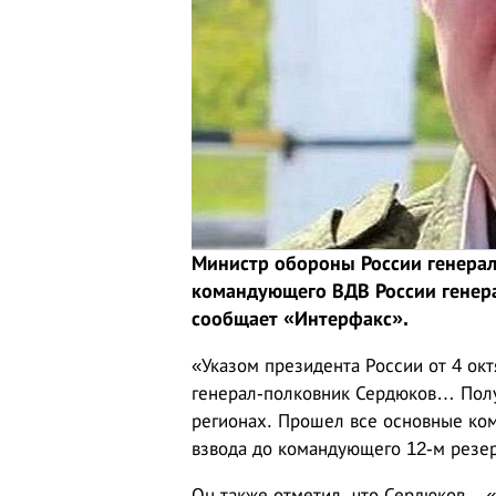
Министр обороны России генерал
командующего ВДВ России генера
сообщает «Интерфакс».
«Указом президента России от 4 о
генерал-полковник Сердюков… Полу
регионах. Прошел все основные ко
взвода до командующего 12-м резе
Он также отметил, что Сердюков – 