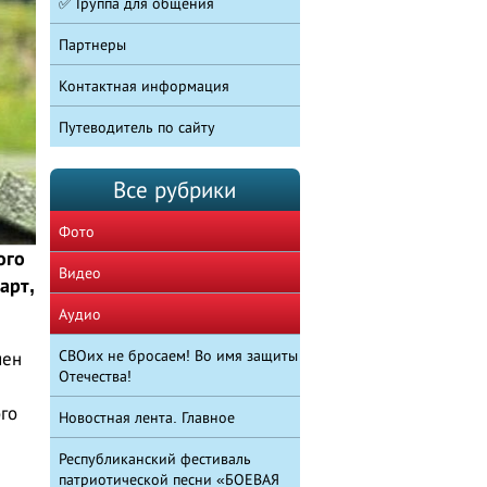
✅ Группа для общения
Партнеры
Контактная информация
Путеводитель по сайту
Все рубрики
Фото
ого
Видео
арт,
Аудио
СВОих не бросаем! Во имя защиты
чен
Отечества!
го
Новостная лента. Главное
Республиканский фестиваль
патриотической песни «БОЕВАЯ