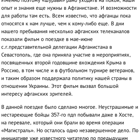
Именно поэтому «шурави» рано уходить на покой, наши
опыт и знания еще нужны в Афганистане. И возможности
для работы там есть. Всем известно, что афганцы пока
относятся к нам лучше, чем к кому-либо еще. В дни
нашего пребывания несколько афганских телеканалов
показали фильм о поездке в мае-июне
с.г.представительной делегации Афганистана в
Севастополь, где она приняла участие в мероприятиях,
посвященных второй годовщине вхождения Крыма в
Россию, в том числе и в футбольном турнире ветеранов,
и таким образом поддержала политику нашей страны в
отношении Украины. Этот фильм вызвал большой
интересу афганских зрителей.
В данной поездке было сделано многое. Неустрашимые и
нестареющие бойцы 357-го пдп побывали даже в Хосте,
на перевале, который они брали во время операции
«Магистраль». Но осталось одно незавершенное дело. По
инициативе уже известного читателю по предыдущим