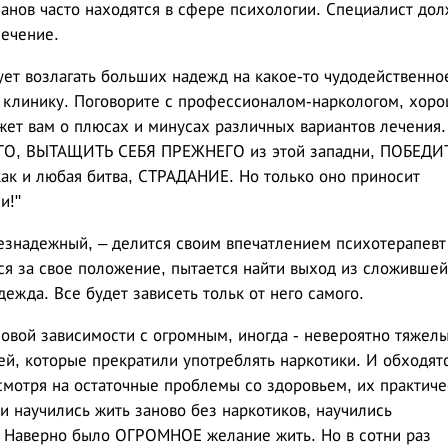
анов часто находятся в сфере психологии. Специалист до
лечение.
ует возлагать больших надежд на какое-то чудодейственно
 клинику. Поговорите с профессионалом-наркологом, хор
ет вам о плюсах и минусах различных вариантов лечения.
, ВЫТАЩИТЬ СЕБЯ ПРЕЖНЕГО из этой западни, ПОБЕДИ
ак и любая битва, СТРАДАНИЕ. Но только оно приносит
и!"
безнадежный, – делится своим впечатлением психотерапевт
ся за свое положение, пытается найти выход из сложившей
адежда. Все будет зависеть тольк от него самого.
новой зависимости с огромным, иногда - невероятно тяжел
ей, которые прекратили употреблять наркотики. И обходят
есмотря на остаточные проблемы со здоровьем, их практиче
 научились жить заново без наркотиков, научились
. Наверно было ОГРОМНОЕ желание жить. Но в сотни раз