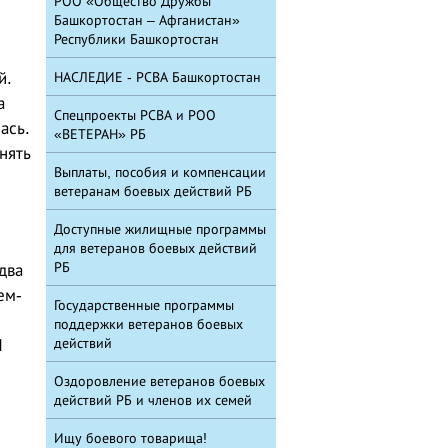
РОО «Общество Дружбы
Башкортостан – Афганистан»
Республики Башкортостан
й.
НАСЛЕДИЕ - РСВА Башкортостан
а
Спецпроекты РСВА и РОО
ась.
«ВЕТЕРАН» РБ
нять
Выплаты, пособия и компенсации
ветеранам боевых действий РБ
Доступные жилищные программы
для ветеранов боевых действий
РБ
два
ем-
Государственные программы
поддержки ветеранов боевых
действий
Я
Оздоровление ветеранов боевых
действий РБ и членов их семей
Ищу боевого товарища!