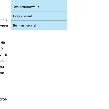
Эхо Афганистана
Будем жить!
аз я
Вечная память!
ржки
 на
 у
л из
вою
да
ди –
огом