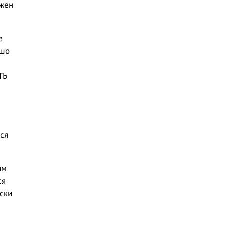
лжен
е
ошо
ТЬ
ся
ым
ся
ски