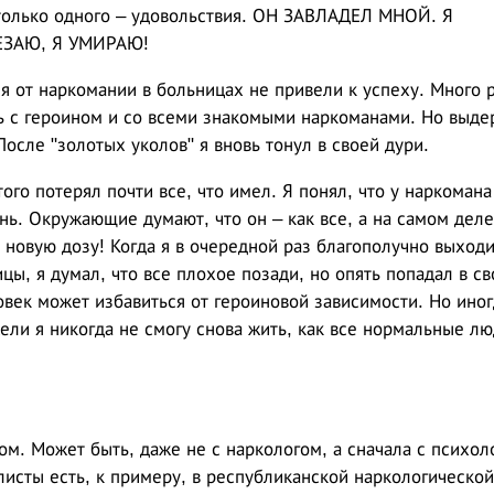
 только одного – удовольствия. ОН ЗАВЛАДЕЛ МНОЙ. Я
ЧЕЗАЮ, Я УМИРАЮ!
 от наркомании в больницах не привели к успеху. Много р
ь с героином и со всеми знакомыми наркоманами. Но выде
осле "золотых уколов" я вновь тонул в своей дури.
ого потерял почти все, что имел. Я понял, что у наркомана
ь. Окружающие думают, что он – как все, а на самом деле
ь новую дозу! Когда я в очередной раз благополучно выходи
ы, я думал, что все плохое позади, но опять попадал в с
овек может избавиться от героиновой зависимости. Но иног
ели я никогда не смогу снова жить, как все нормальные лю
ом. Может быть, даже не с наркологом, а сначала с психол
листы есть, к примеру, в республиканской наркологической