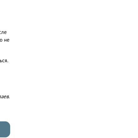
.
сле
о не
ься.
аев.