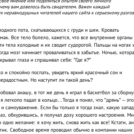
 свое мнение или поделиться опытом своего личного
 чему вам довелось быть свидетелем. Важен каждый
х неравнодушных читателей нашего сайта к серьезному разго
одного пота, скатывающихся с груди и шеи. Кровать
ак. Все тело болело, кажется, что все внутренние органы
сти тела холодные и их сводит судорогой. Пальцы на ногах 
огда мозг начинает проваливаться в забытье. Ночью, котор
крывал глаза и спрашивал себя: "Где я?"
о и спокойно поспать, увидеть яркий красочный сон и
ерадостным. Но наступит ли такой день?
робовал анашу, в тот же день я играл в баскетбол за сборн
я легкопо падал в кольцо…Тогда я понял, что "дрянь" – это
 и самоуважение. Если бы только я тогда знал, какую запа
раз, обкурившись, я получал дозу хорошего настроения. Мн
о одно желание: я хочу жить, снова жить как все! Кстати, а
отик. Свободное время проводил обычно в компании наших