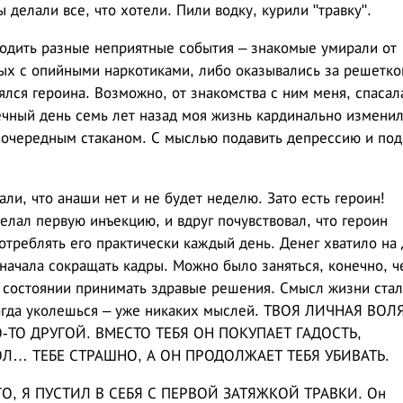
 делали все, что хотели. Пили водку, курили "травку".
ходить разные неприятные события – знакомые умирали от
ых с опийными наркотиками, либо оказывались за решетко
оялся героина. Возможно, от знакомства с ним меня, спасал
ечный день семь лет назад моя жизнь кардинально изменил
а очередным стаканом. С мыслью подавить депрессию и под
али, что анаши нет и не будет неделю. Зато есть героин!
делал первую инъекцию, и вдруг почувствовал, что героин
отреблять его практически каждый день. Денег хватило на 
е начала сокращать кадры. Можно было заняться, конечно, ч
 в состоянии принимать здравые решения. Смысл жизни стал
когда уколешься – уже никаких мыслей. ТВОЯ ЛИЧНАЯ ВОЛ
О-ТО ДРУГОЙ. ВМЕСТО ТЕБЯ ОН ПОКУПАЕТ ГАДОСТЬ,
ОЛ… ТЕБЕ СТРАШНО, А ОН ПРОДОЛЖАЕТ ТЕБЯ УБИВАТЬ.
ГОГО, Я ПУСТИЛ В СЕБЯ С ПЕРВОЙ ЗАТЯЖКОЙ ТРАВКИ. Он