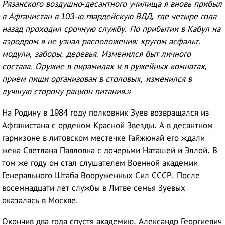
Рязанского воздушно-десантного училища я вновь прибыл
в Афганистан в 103-ю гвардейскую ВДД, где четыре года
назад проходил срочную службу. По прибытии в Кабул на
аэродром я не узнал расположения: кругом асфальт,
модули, заборы, деревья. Изменился быт личного
состава. Оружие в пирамидах и в ружейных комнатах,
прием пищи организован в столовых, изменился в
лучшую сторону рацион питания.»
На Родину в 1984 году полковник Зуев возвращался из
Афганистана с орденом Красной Звезды. А в десантном
гарнизоне в литовском местечке Гайжюнай его ждали
жена Светлана Павловна с дочерьми Наташей и Эллой. В
том же году он стал слушателем Военной академии
Генерального Штаба Вооруженных Сил СССР. После
восемнадцати лет службы в Литве семья Зуевых
оказалась в Москве.
Окончив два года спустя академию, Александр Георгиевич