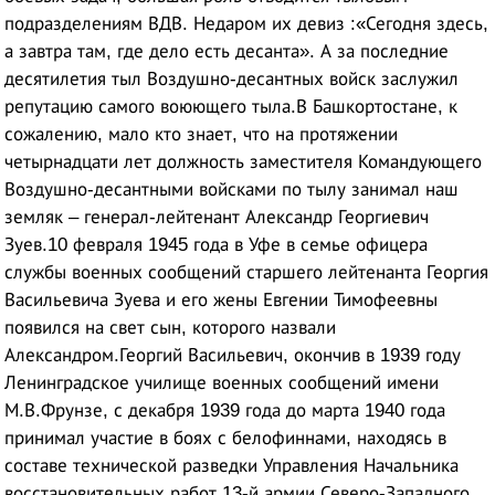
подразделениям ВДВ. Недаром их девиз :«Сегодня здесь,
а завтра там, где дело есть десанта». А за последние
десятилетия тыл Воздушно-десантных войск заслужил
репутацию самого воюющего тыла.В Башкортостане, к
сожалению, мало кто знает, что на протяжении
четырнадцати лет должность заместителя Командующего
Воздушно-десантными войсками по тылу занимал наш
земляк – генерал-лейтенант Александр Георгиевич
Зуев.10 февраля 1945 года в Уфе в семье офицера
службы военных сообщений старшего лейтенанта Георгия
Васильевича Зуева и его жены Евгении Тимофеевны
появился на свет сын, которого назвали
Александром.Георгий Васильевич, окончив в 1939 году
Ленинградское училище военных сообщений имени
М.В.Фрунзе, с декабря 1939 года до марта 1940 года
принимал участие в боях с белофиннами, находясь в
составе технической разведки Управления Начальника
восстановительных работ 13-й армии Северо-Западного