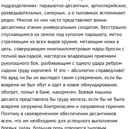
подразделениях: парашютно-десантных, артиллерийских,
разведывательных, саперных, а о тыловиках вспоминают
редко. Многие из них часто представляют воина-
десантника этаким универсальным солдатом, бесстрашно
спускающимся на землю под куполом парашюта, метко
стреляющим из всех видов оружия, метающим ножи в
цель, совершающим многокилометровые марш-броски с
полной выкладкой, мастерски владеющим приемами
рукопашного боя, разбивающим с одного удара ребром
ладони груду кирпичей. И это – абсолютно справедливо!
Но вряд ли бы он выглядел таким суперменом, если бы
вовремя не был обут и одет в новое обмундирование,
обогрет, помыт в бане, накормлен. Боевая машина
десанта представляла бы груду железа, если бы не была
вовремя загружена боеприпасами и заправлена горючим.
Поэтому в своевременном обеспечении десантников
всем, что им необходимо для успешного выполнения
боевых задач, большая роль отводится тыловым